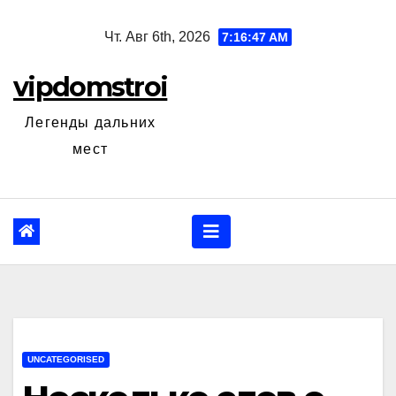
Перейти
Чт. Авг 6th, 2026
7:16:48 AM
к
содержанию
vipdomstroi
Легенды дальних
мест
UNCATEGORISED