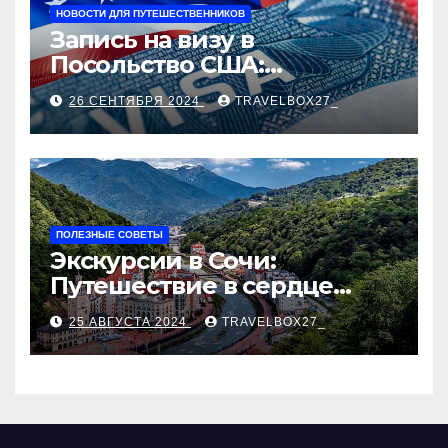
НОВОСТИ ДЛЯ ПУТЕШЕСТВЕННИКОВ
Запись на визу в
Посольство США:
Пошаговое руководство
26 СЕНТЯБРЯ 2024
TRAVELBOX27_
ПОЛЕЗНЫЕ СОВЕТЫ
Экскурсии в Сочи:
Путешествие в сердце
Черноморского курорта
25 АВГУСТА 2024
TRAVELBOX27_