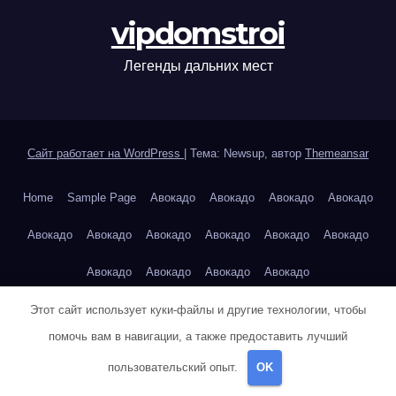
vipdomstroi
Легенды дальних мест
Сайт работает на WordPress
|
Тема: Newsup, автор
Themeansar
Home
Sample Page
Авокадо
Авокадо
Авокадо
Авокадо
Авокадо
Авокадо
Авокадо
Авокадо
Авокадо
Авокадо
Авокадо
Авокадо
Авокадо
Авокадо
Авторам и правообладателям
Айзек Азимов — Основание
Этот сайт использует куки-файлы и другие технологии, чтобы
помочь вам в навигации, а также предоставить лучший
Александр Дюма — Граф Монте-Кристо
пользовательский опыт.
OK
Александр Дюма — Три мушкетёра