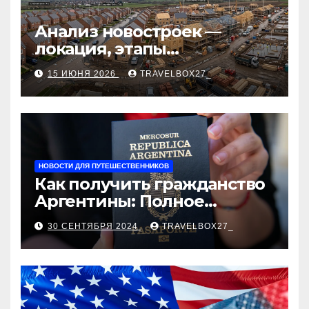
Анализ новостроек —
локация, этапы
строительства, проверка
15 ИЮНЯ 2026
TRAVELBOX27_
застройщика, сценарии
оформления сделки и
рыночные ориентиры
НОВОСТИ ДЛЯ ПУТЕШЕСТВЕННИКОВ
Как получить гражданство
Аргентины: Полное
руководство
30 СЕНТЯБРЯ 2024
TRAVELBOX27_