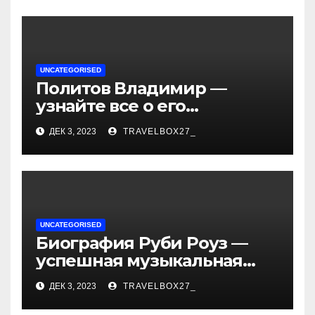
и судьбы участников
UNCATEGORISED
Политов Владимир —
узнайте все о его
биографии, возрасте и
ДЕК 3, 2023
TRAVELBOX27_
впечатляющих
достижениях!
UNCATEGORISED
Биография Руби Роуз —
успешная музыкальная
карьера, личная жизнь и
ДЕК 3, 2023
TRAVELBOX27_
знаковые достижения