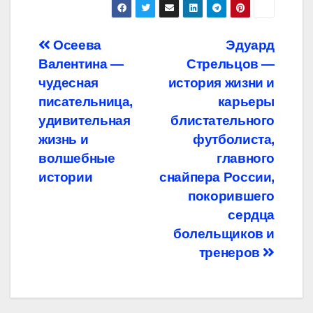
Навигация
Осеева
Эдуард
Валентина —
Стрельцов —
по
чудесная
история жизни и
записям
писательница,
карьеры
удивительная
блистательного
жизнь и
футболиста,
волшебные
главного
истории
снайпера России,
покорившего
сердца
болельщиков и
тренеров