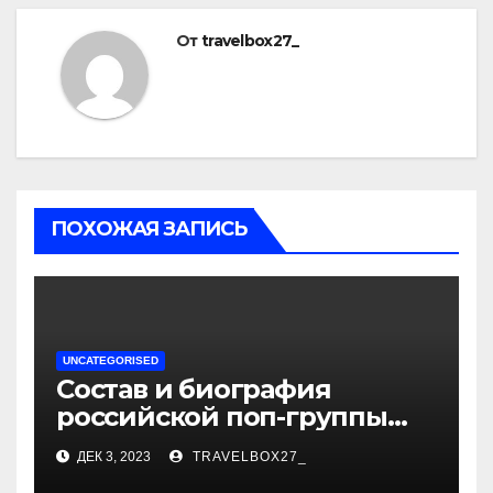
От
travelbox27_
ПОХОЖАЯ ЗАПИСЬ
UNCATEGORISED
Состав и биография
российской поп-группы
«Иванушки интернешнл»
ДЕК 3, 2023
TRAVELBOX27_
— история успеха, музыка