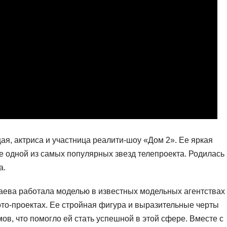
ая, актриса и участница реалити-шоу «Дом 2». Ее яркая
е одной из самых популярных звезд телепроекта. Родилась
а.
лаева работала моделью в известных модельных агентствах
ото-проектах. Ее стройная фигура и выразительные черты
в, что помогло ей стать успешной в этой сфере. Вместе с