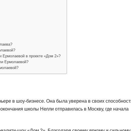
лаева?
олаевой?
и Ермолаевой в проекте «Дом 2»?
ли Ермолаевой?
рмолаевой?
рьере в шоу-бизнесе. Она была уверена в своих способност
 окончания школы Нелли отправилась в Москву, где начала
реалити-шоу «Дом 2». Благодаря своему яркому и сильному