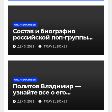
UNCATEGORISED
Состав и биография
российской поп-группы
«Иванушки интернешнл»
ДЕК 3, 2023
TRAVELBOX27_
— история успеха, музыка
и судьбы участников
UNCATEGORISED
Политов Владимир —
узнайте все о его
биографии, возрасте и
ДЕК 3, 2023
TRAVELBOX27_
впечатляющих
достижениях!