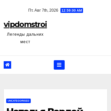
Перейти
Пт. Авг 7th, 2026
12:59:01 AM
к
содержанию
vipdomstroi
Легенды дальних
мест
UNCATEGORISED