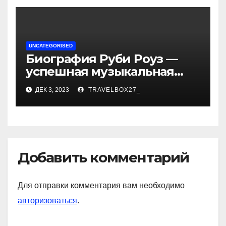
UNCATEGORISED
Биография Руби Роуз —
успешная музыкальная
карьера, личная жизнь и
ДЕК 3, 2023
TRAVELBOX27_
знаковые достижения
Добавить комментарий
Для отправки комментария вам необходимо
авторизоваться
.