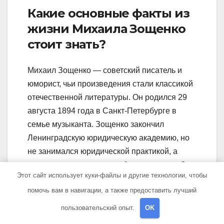
Какие основные факты из
жизни Михаила Зощенко
стоит знать?
Михаил Зощенко — советский писатель и
юморист, чьи произведения стали классикой
отечественной литературы. Он родился 29
августа 1894 года в Санкт-Петербурге в
семье музыканта. Зощенко закончил
Ленинградскую юридическую академию, но
не занимался юридической практикой, а
вместо этого посвятил себя литературе. Он
Этот сайт использует куки-файлы и другие технологии, чтобы
начал свою карьеру как журналист и эссеист,
помочь вам в навигации, а также предоставить лучший
а затем перешел к написанию рассказов и
романов. Всего за свою жизнь Зощенко
пользовательский опыт.
OK
написал более 100 произведений, которые