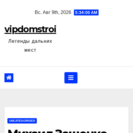
Перейти
Вс. Авг 9th, 2026
5:34:01 AM
к
содержанию
vipdomstroi
Легенды дальних
мест
UNCATEGORISED