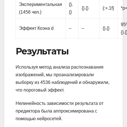
Экспериментальная
{}.
{}.{}
{:+.1f}
*p<
(1456 чел.)
{}
95%
Эффект Коэна d
–
–
{}.{}
{}.{
Результаты
Используя метод анализа распознавания
изображений, мы проанализировали
выборку из 4536 наблюдений и обнаружили,
что пороговый эффект.
Нелинейность зависимости результата от
предиктора была аппроксимирована с
помощью нейросетей.