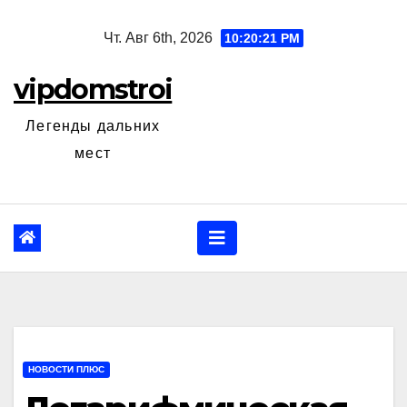
Перейти
Чт. Авг 6th, 2026
10:20:22 PM
к
содержанию
vipdomstroi
Легенды дальних
мест
НОВОСТИ ПЛЮС