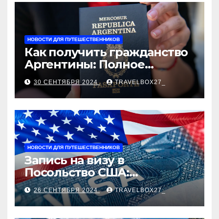
рыночные ориентиры
НОВОСТИ ДЛЯ ПУТЕШЕСТВЕННИКОВ
Как получить гражданство
Аргентины: Полное
руководство
30 СЕНТЯБРЯ 2024
TRAVELBOX27_
НОВОСТИ ДЛЯ ПУТЕШЕСТВЕННИКОВ
Запись на визу в
Посольство США:
Пошаговое руководство
26 СЕНТЯБРЯ 2024
TRAVELBOX27_