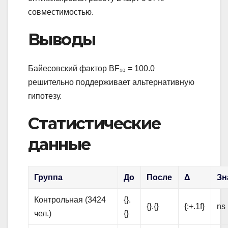
совместимостью.
Выводы
Байесовский фактор BF₁₀ = 100.0
решительно поддерживает альтернативную
гипотезу.
Статистические
данные
Группа
До
После
Δ
Зн
Контрольная (3424
{}.
{}.{}
{:+.1f}
ns
чел.)
{}