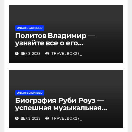
и судьбы участников
UNCATEGORISED
Политов Владимир —
узнайте все о его
биографии, возрасте и
ДЕК 3, 2023
TRAVELBOX27_
впечатляющих
достижениях!
UNCATEGORISED
Биография Руби Роуз —
успешная музыкальная
карьера, личная жизнь и
ДЕК 3, 2023
TRAVELBOX27_
знаковые достижения