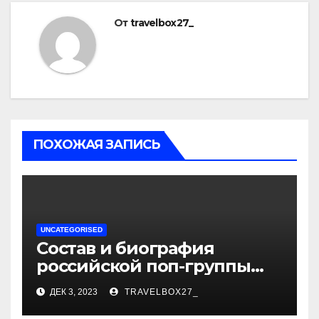
От
travelbox27_
ПОХОЖАЯ ЗАПИСЬ
UNCATEGORISED
Состав и биография
российской поп-группы
«Иванушки интернешнл»
ДЕК 3, 2023
TRAVELBOX27_
— история успеха, музыка