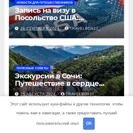
НОВОСТИ ДЛЯ ПУТЕШЕСТВЕННИКОВ
Запись на визу в
Посольство США:
Пошаговое руководство
26 СЕНТЯБРЯ 2024
TRAVELBOX27_
ПОЛЕЗНЫЕ СОВЕТЫ
Экскурсии в Сочи:
Путешествие в сердце
Черноморского курорта
25 АВГУСТА 2024
TRAVELBOX27_
Этот сайт использует куки-файлы и другие технологии, чтобы
помочь вам в навигации, а также предоставить лучший
пользовательский опыт.
OK