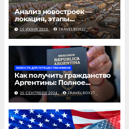
Анализ новостроек —
локация, этапы
строительства, проверка
15 ИЮНЯ 2026
TRAVELBOX27_
застройщика, сценарии
оформления сделки и
рыночные ориентиры
НОВОСТИ ДЛЯ ПУТЕШЕСТВЕННИКОВ
Как получить гражданство
Аргентины: Полное
руководство
30 СЕНТЯБРЯ 2024
TRAVELBOX27_