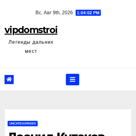
Перейти
Вс. Авг 9th, 2026
1:04:03 PM
к
содержанию
vipdomstroi
Легенды дальних
мест
UNCATEGORISED