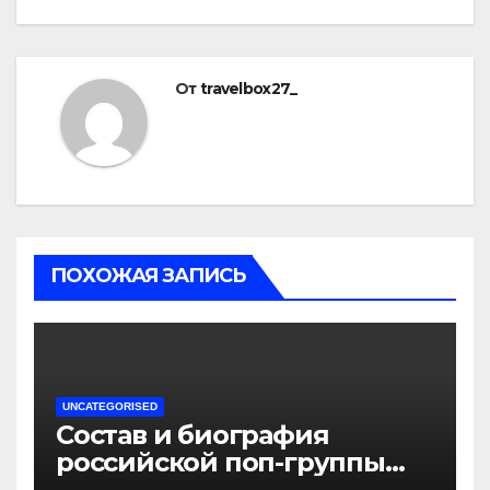
От
travelbox27_
ПОХОЖАЯ ЗАПИСЬ
UNCATEGORISED
Состав и биография
российской поп-группы
«Иванушки интернешнл»