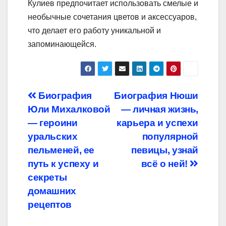
Кулиев предпочитает использовать смелые и
необычные сочетания цветов и аксессуаров,
что делает его работу уникальной и
запоминающейся.
Навигация
Биография
Биография Нюши
Юли Михалковой
— личная жизнь,
по
— героини
карьера и успехи
записям
уральских
популярной
пельменей, ее
певицы, узнай
путь к успеху и
всё о ней!
секреты
домашних
рецептов