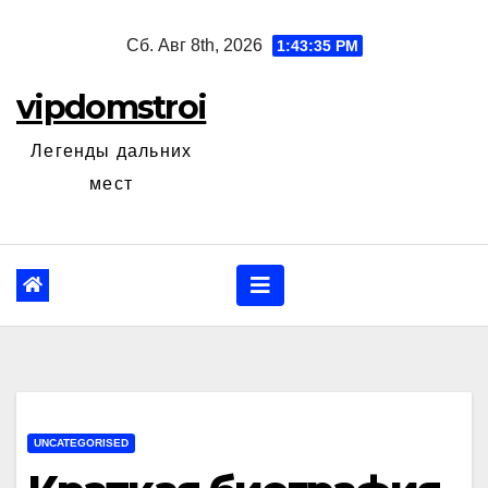
Перейти
Сб. Авг 8th, 2026
1:43:36 PM
к
содержанию
vipdomstroi
Легенды дальних
мест
UNCATEGORISED