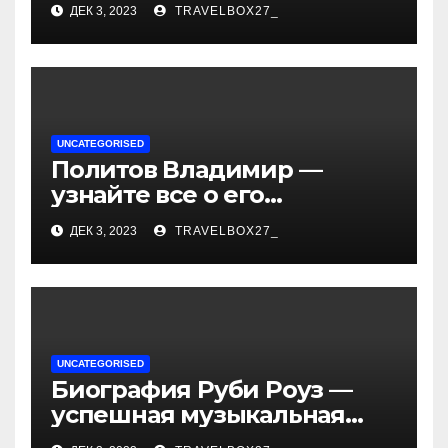
ДЕК 3, 2023
TRAVELBOX27_
— история успеха, музыка
и судьбы участников
UNCATEGORISED
Политов Владимир —
узнайте все о его
биографии, возрасте и
ДЕК 3, 2023
TRAVELBOX27_
впечатляющих
достижениях!
UNCATEGORISED
Биография Руби Роуз —
успешная музыкальная
карьера, личная жизнь и