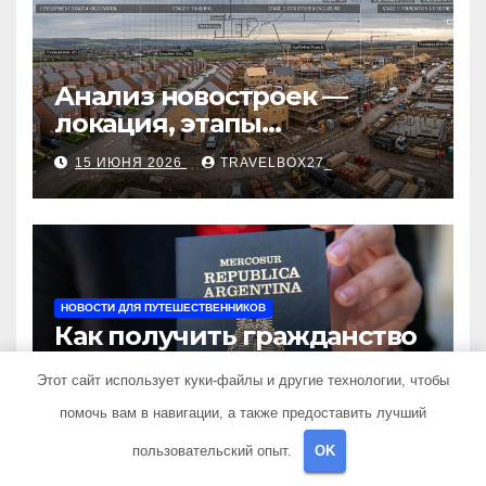
Анализ новостроек —
локация, этапы
строительства, проверка
15 ИЮНЯ 2026
TRAVELBOX27_
застройщика, сценарии
оформления сделки и
рыночные ориентиры
НОВОСТИ ДЛЯ ПУТЕШЕСТВЕННИКОВ
Как получить гражданство
Аргентины: Полное
Этот сайт использует куки-файлы и другие технологии, чтобы
руководство
30 СЕНТЯБРЯ 2024
TRAVELBOX27_
помочь вам в навигации, а также предоставить лучший
пользовательский опыт.
OK