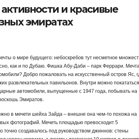
 активности и красивые
азных эмиратах
ечты о мире будущего: небоскребов тут несметное множест
сно, как и по Дубаю. Фишка Абу-Даби – парк Феррари. Мечт
омобили? Добро пожаловать на искусственный остров Яс, г
ких развлекательных павильонов. Внутри можно покататьс
ндарные автомобили, выпущенные с 1947 года, побывать на
 роскошь Эмиратов.
жно в мечети шейха Зайда – внешне она чем-то похожа на
асивых фотографий. Мечеть площадью превосходит 5
о точно создавалось под руководством джиннов: стены