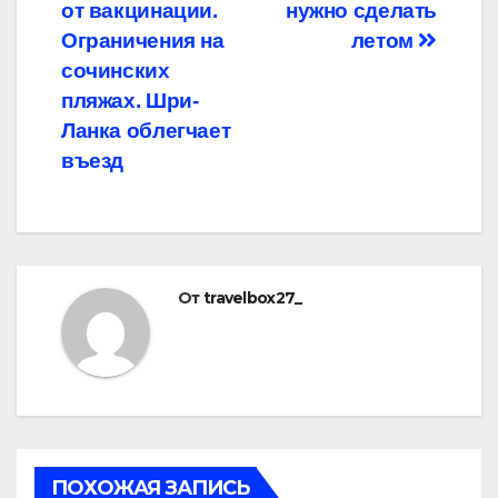
по
от вакцинации.
нужно сделать
записям
Ограничения на
летом
сочинских
пляжах. Шри-
Ланка облегчает
въезд
От
travelbox27_
ПОХОЖАЯ ЗАПИСЬ