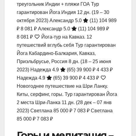
треугольник Индии + пляжи ГОА Тур
гарантирован Йога Индия
12 дн.
(19 – 30
октября 2023)
Александр 5.0
(11)
104 989
₽
8 081 ₽
Александр 5.0
(11)
104 989 ₽
8 081 ₽
Йога-тур на Кавказ. 12
путешествий вглубь себя Тур гарантирован
Йога Кабардино-Балкария, Кавказ,
Приэльбрусье, Россия
8 дн.
(18 – 25 июня
2023)
Надежда 4.9
(65)
39 900 ₽
4 433 ₽
Надежда 4.9
(65)
39 900 ₽
4 433 ₽
Новогоднее путешествие на Шри Ланку.
Киты, серфинг, горы. Тур гарантирован Йога
2 места Шри-Ланка
11 дн.
(28 дек – 07 янв
2023)
Светлана
85 000 ₽
7 083 ₽
Светлана
85 000 ₽
7 083 ₽
Горы и медитация –