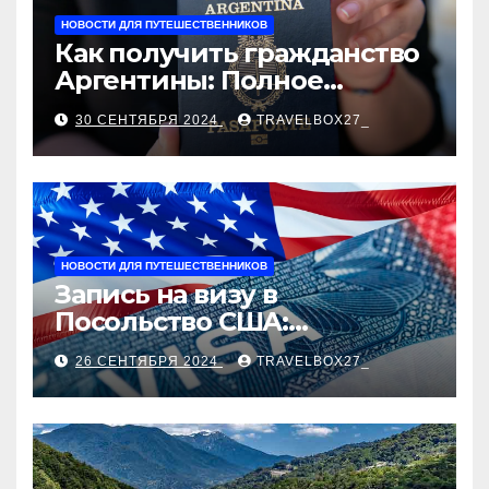
НОВОСТИ ДЛЯ ПУТЕШЕСТВЕННИКОВ
Как получить гражданство
Аргентины: Полное
руководство
30 СЕНТЯБРЯ 2024
TRAVELBOX27_
НОВОСТИ ДЛЯ ПУТЕШЕСТВЕННИКОВ
Запись на визу в
Посольство США:
Пошаговое руководство
26 СЕНТЯБРЯ 2024
TRAVELBOX27_