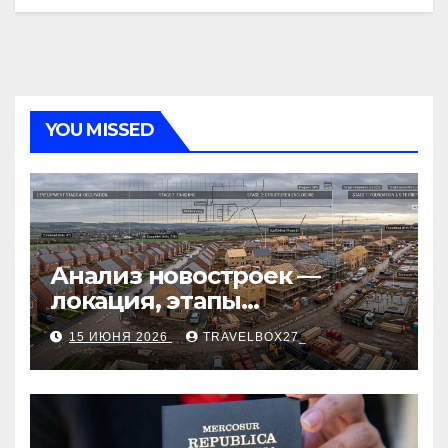
YOU MISSED
Анализ новостроек —
локация, этапы
строительства, проверка
15 ИЮНЯ 2026
TRAVELBOX27_
застройщика, сценарии
оформления сделки и
рыночные ориентиры