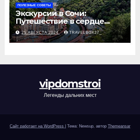
ПОЛЕЗНЫЕ СОВЕТЫ
Экскурсии в Сочи:
Путешествие в сердце
Черноморского курорта
25 АВГУСТА 2024
TRAVELBOX27_
vipdomstroi
Легенды дальних мест
Сайт работает на WordPress
|
Тема: Newsup, автор
Themeansar