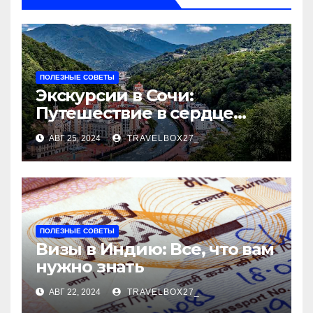
ПОЛЕЗНЫЕ СОВЕТЫ
Экскурсии в Сочи:
Путешествие в сердце
Черноморского курорта
АВГ 25, 2024
TRAVELBOX27_
ПОЛЕЗНЫЕ СОВЕТЫ
Визы в Индию: Все, что вам
нужно знать
АВГ 22, 2024
TRAVELBOX27_