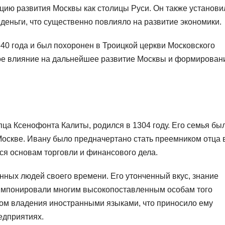
цию развития Москвы как столицы Руси. Он также установи
деньги, что существенно повлияло на развитие экономики.
40 года и был похоронен в Троицкой церкви Московского
ное влияние на дальнейшее развитие Москвы и формирован
пца Ксенофонта Калиты, родился в 1304 году. Его семья бы
Москве. Ивану было предначертано стать преемником отца 
ться основам торговли и финансового дела.
нных людей своего времени. Его утонченный вкус, знание
я импонировали многим высокопоставленным особам того
том владения иностранными языками, что приносило ему
едприятиях.