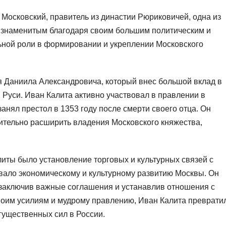
 Московский, правитель из династии Рюриковичей, одна из
л знаменитым благодаря своим большим политическим и
ьной роли в формировании и укреплении Московского
я Даниила Александровича, который внес большой вклад в
 Руси. Иван Калита активно участвовал в правлении в
занял престол в 1353 году после смерти своего отца. Он
чительно расширить владения Московского княжества,
иты было установление торговых и культурных связей с
вало экономическому и культурному развитию Москвы. Он
заключив важные соглашения и устанавлив отношения с
воим усилиям и мудрому правлению, Иван Калита преврати
гущественных сил в России.