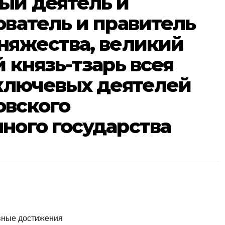
ый деятель и
ователь и правитель
няжества, великий
 князь-тзарь всея
 ключевых деятелей
овского
ного государства