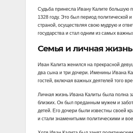
Судьба принесла Ивану Калите большую пе
1328 году. Это был период политической 
страной, осуществляя свою мудрую и ответ
государства и стал одним из самых важны
Семья и личная жизнь
Иван Калита женился на прекрасной девуш
два сына и три дочери. Именины Ивана К
гостей, включая важных деятелей того вр
Личная жизнь Ивана Калиты была полна заб
близких. Он был преданным мужем и забо
детей. Его дочери были известны своей кр
и стали знаменитыми политическими и во
Хотя Иван Калита был занят политически