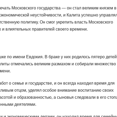
чать Московского государства — он стал великим князем в
и экономической неустойчивости, и Калита успешно управля
ственную политику. Он смог укрепить власть Московского
х и влиятельных правителей своего времени.
ке по имени Евдокия. В браке у них родилось пятеро детей
алиты отмечались великим размахом и собирали множество
емени.
от о семье и государстве, и он всегда находил время для
тливым отцом, уделял особое внимание воспитанию своих
асотой и образованностью, а сыновья следовали в его стоп
енными деятелями.
ми и экономическими делами, он находил время для семейн