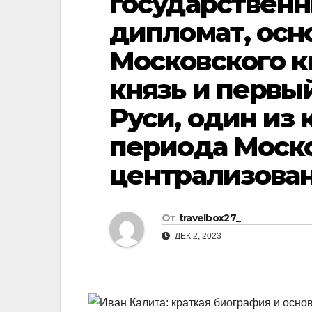
государственн
р
l
дипломат, осн
а
a
в
Московского к
s
и
князь и первый
s
т
Руси, один из
n
ь
i
периода Моск
k
централизован
i
От
travelbox27_
ДЕК 2, 2023