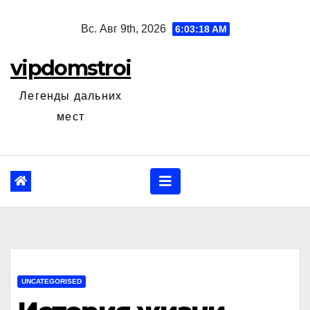
Перейти
Вс. Авг 9th, 2026
6:03:19 AM
к
содержанию
vipdomstroi
Легенды дальних
мест
UNCATEGORISED