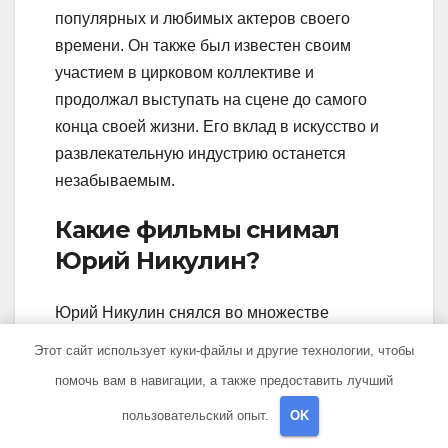
популярных и любимых актеров своего
времени. Он также был известен своим
участием в цирковом коллективе и
продолжал выступать на сцене до самого
конца своей жизни. Его вклад в искусство и
развлекательную индустрию останется
незабываемым.
Какие фильмы снимал
Юрий Никулин?
Юрий Никулин снялся во множестве
фильмов, и его актерская карьера была
Этот сайт использует куки-файлы и другие технологии, чтобы
очень успешной. Он снимался в комедиях,
помочь вам в навигации, а также предоставить лучший
драмах и музыкальных фильмах. Некоторые
пользовательский опыт.
OK
из его самых известных работ включают
«Карнавальная ночь» (1956), «Кавказская