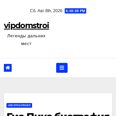
Перейти
Сб. Авг 8th, 2026
6:30:39 PM
к
содержанию
vipdomstroi
Легенды дальних
мест
UNCATEGORISED