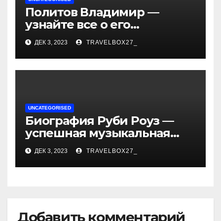
Политов Владимир —
узнайте все о его
биографии, возрасте и
ДЕК 3, 2023
TRAVELBOX27_
впечатляющих
достижениях!
UNCATEGORISED
Биография Руби Роуз —
успешная музыкальная
карьера, личная жизнь и
ДЕК 3, 2023
TRAVELBOX27_
знаковые достижения
Добавить комментарий