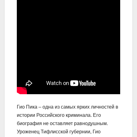
Гио Пика – одна из самых ярких личностей в
истории Российского криминала. Его
биография не оставляет равнодушным.
Уроженец Тифлисской губернии, Гио