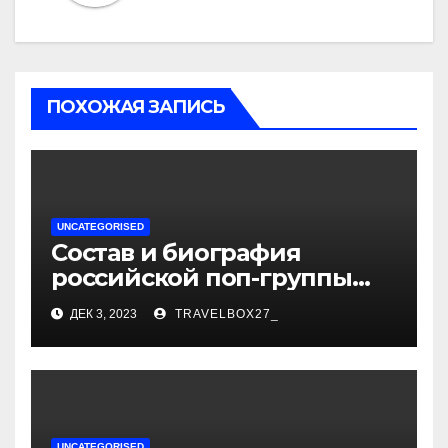
ПОХОЖАЯ ЗАПИСЬ
UNCATEGORISED
Состав и биография
российской поп-группы
«Иванушки интернешнл»
ДЕК 3, 2023
TRAVELBOX27_
— история успеха, музыка
и судьбы участников
UNCATEGORISED