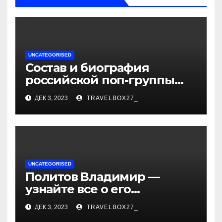
UNCATEGORISED
Состав и биография
российской поп-группы
«Иванушки интернешнл»
ДЕК 3, 2023
TRAVELBOX27_
— история успеха, музыка
и судьбы участников
UNCATEGORISED
Политов Владимир —
узнайте все о его
биографии, возрасте и
ДЕК 3, 2023
TRAVELBOX27_
впечатляющих