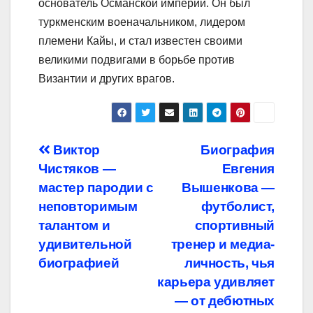
основатель Османской империи. Он был
туркменским военачальником, лидером
племени Кайы, и стал известен своими
великими подвигами в борьбе против
Византии и других врагов.
Навигация
Виктор
Биография
Чистяков —
Евгения
по
мастер пародии с
Вышенкова —
записям
неповторимым
футболист,
талантом и
спортивный
удивительной
тренер и медиа-
биографией
личность, чья
карьера удивляет
— от дебютных