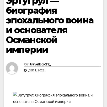
Эртугрул —
биография
эпохального воина
и основателя
Османской
империи
От
travelbox27_
ДЕК 1, 2023