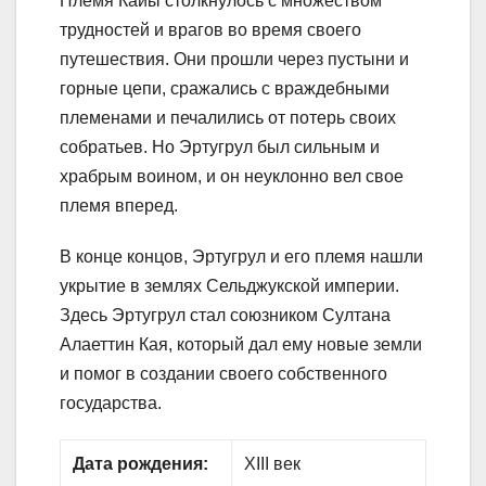
Племя Кайы столкнулось с множеством
трудностей и врагов во время своего
путешествия. Они прошли через пустыни и
горные цепи, сражались с враждебными
племенами и печалились от потерь своих
собратьев. Но Эртугрул был сильным и
храбрым воином, и он неуклонно вел свое
племя вперед.
В конце концов, Эртугрул и его племя нашли
укрытие в землях Сельджукской империи.
Здесь Эртугрул стал союзником Султана
Алаеттин Кая, который дал ему новые земли
и помог в создании своего собственного
государства.
Дата рождения:
XIII век