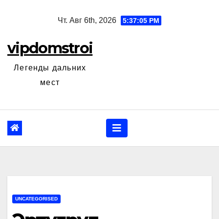
Перейти
Чт. Авг 6th, 2026
5:37:06 PM
к
содержанию
vipdomstroi
Легенды дальних
мест
UNCATEGORISED