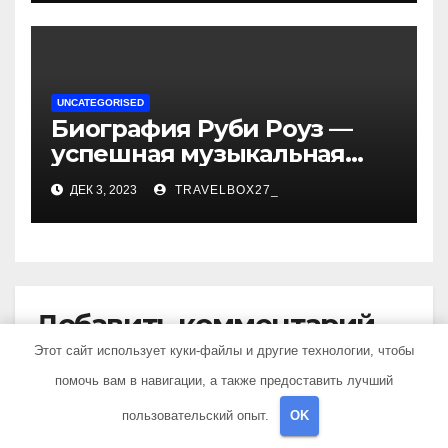
достижениях!
UNCATEGORISED
Биография Руби Роуз —
успешная музыкальная
карьера, личная жизнь и
ДЕК 3, 2023
TRAVELBOX27_
знаковые достижения
Добавить комментарий
Этот сайт использует куки-файлы и другие технологии, чтобы
Для отправки комментария вам необходимо
помочь вам в навигации, а также предоставить лучший
авторизоваться
.
пользовательский опыт.
OK