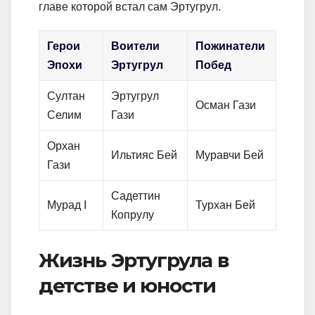
главе которой встал сам Эртугрул.
Герои
Воители
Пожинатели
Эпохи
Эртугрул
Побед
Султан
Эртугрул
Осман Гази
Селим
Гази
Орхан
Ильтияс Бей
Муравчи Бей
Гази
Садеттин
Мурад I
Турхан Бей
Копрулу
Жизнь Эртугрула в
детстве и юности