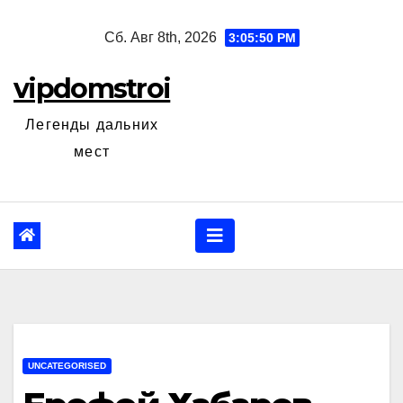
Перейти
Сб. Авг 8th, 2026
3:05:51 PM
к
содержанию
vipdomstroi
Легенды дальних
мест
UNCATEGORISED