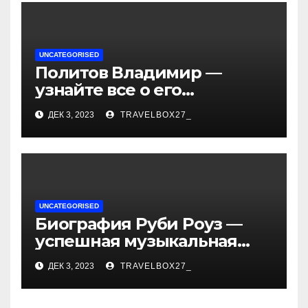
UNCATEGORISED
Политов Владимир —
узнайте все о его
биографии, возрасте и
ДЕК 3, 2023
TRAVELBOX27_
впечатляющих
достижениях!
UNCATEGORISED
Биография Руби Роуз —
успешная музыкальная
карьера, личная жизнь и
ДЕК 3, 2023
TRAVELBOX27_
знаковые достижения