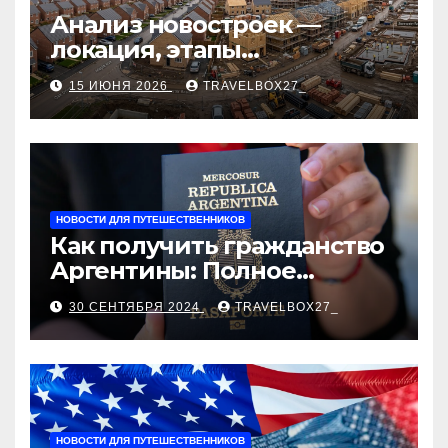
Анализ новостроек —
локация, этапы
строительства, проверка
15 ИЮНЯ 2026
TRAVELBOX27_
застройщика, сценарии
оформления сделки и
рыночные ориентиры
НОВОСТИ ДЛЯ ПУТЕШЕСТВЕННИКОВ
Как получить гражданство
Аргентины: Полное
руководство
30 СЕНТЯБРЯ 2024
TRAVELBOX27_
НОВОСТИ ДЛЯ ПУТЕШЕСТВЕННИКОВ