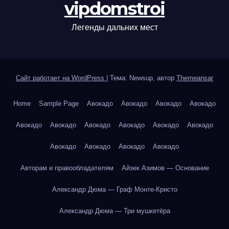
vipdomstroi
Легенды дальних мест
Сайт работает на WordPress
|
Тема: Newsup, автор
Themeansar
Home
Sample Page
Авокадо
Авокадо
Авокадо
Авокадо
Авокадо
Авокадо
Авокадо
Авокадо
Авокадо
Авокадо
Авокадо
Авокадо
Авокадо
Авокадо
Авторам и правообладателям
Айзек Азимов — Основание
Александр Дюма — Граф Монте-Кристо
Александр Дюма — Три мушкетёра