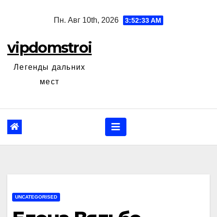
Перейти
Пн. Авг 10th, 2026
3:52:34 AM
к
содержанию
vipdomstroi
Легенды дальних
мест
UNCATEGORISED