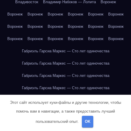
Владивосток
Владимир Набоков — Лолита
Воронеж
Воронеж
Воронеж
Воронеж
Воронеж
Воронеж
Воронеж
Воронеж
Воронеж
Воронеж
Воронеж
Воронеж
Воронеж
Воронеж
Воронеж
Воронеж
Воронеж
Воронеж
Воронеж
Габриэль Гарсиа Маркес — Сто лет одиночества
Габриэль Гарсиа Маркес — Сто лет одиночества
Габриэль Гарсиа Маркес — Сто лет одиночества
Габриэль Гарсиа Маркес — Сто лет одиночества
Габриэль Гарсиа Маркес — Сто лет одиночества
Этот сайт использует куки-файлы и другие технологии, чтобы
помочь вам в навигации, а также предоставить лучший
Габриэль Гарсиа Маркес — Сто лет одиночества
пользовательский опыт.
OK
Габриэль Гарсиа Маркес — Сто лет одиночества