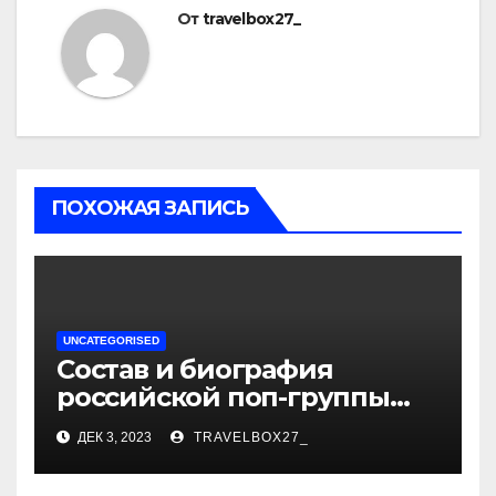
От
travelbox27_
ПОХОЖАЯ ЗАПИСЬ
UNCATEGORISED
Состав и биография
российской поп-группы
«Иванушки интернешнл»
ДЕК 3, 2023
TRAVELBOX27_
— история успеха, музыка
и судьбы участников