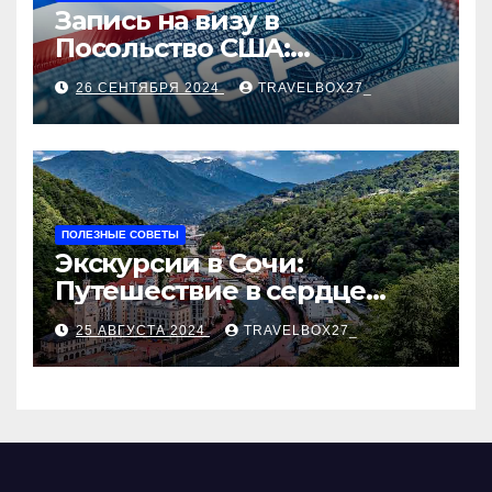
Запись на визу в
Посольство США:
Пошаговое руководство
26 СЕНТЯБРЯ 2024
TRAVELBOX27_
ПОЛЕЗНЫЕ СОВЕТЫ
Экскурсии в Сочи:
Путешествие в сердце
Черноморского курорта
25 АВГУСТА 2024
TRAVELBOX27_