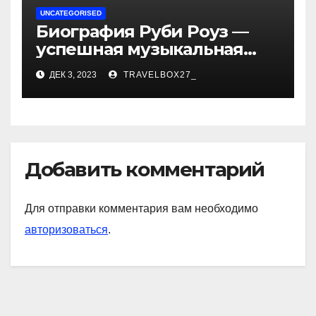
UNCATEGORISED
Биография Руби Роуз —
успешная музыкальная
карьера, личная жизнь и
ДЕК 3, 2023
TRAVELBOX27_
знаковые достижения
Добавить комментарий
Для отправки комментария вам необходимо
авторизоваться
.