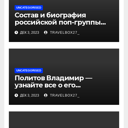
UNCATEGORISED
Состав и биография
российской поп-группы
«Иванушки интернешнл»
ДЕК 3, 2023
TRAVELBOX27_
— история успеха, музыка
и судьбы участников
UNCATEGORISED
Политов Владимир —
узнайте все о его
биографии, возрасте и
ДЕК 3, 2023
TRAVELBOX27_
впечатляющих
достижениях!