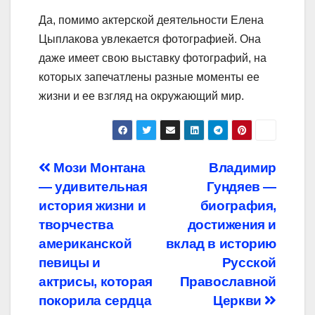
Да, помимо актерской деятельности Елена
Цыплакова увлекается фотографией. Она
даже имеет свою выставку фотографий, на
которых запечатлены разные моменты ее
жизни и ее взгляд на окружающий мир.
Навигация
Мози Монтана
Владимир
— удивительная
Гундяев —
по
история жизни и
биография,
записям
творчества
достижения и
американской
вклад в историю
певицы и
Русской
актрисы, которая
Православной
покорила сердца
Церкви