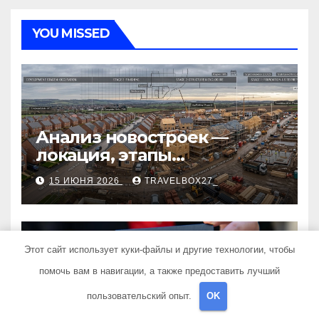
YOU MISSED
Анализ новостроек —
локация, этапы
строительства, проверка
15 ИЮНЯ 2026
TRAVELBOX27_
застройщика, сценарии
оформления сделки и
рыночные ориентиры
Этот сайт использует куки-файлы и другие технологии, чтобы
помочь вам в навигации, а также предоставить лучший
НОВОСТИ ДЛЯ ПУТЕШЕСТВЕННИКОВ
Как получить гражданство
пользовательский опыт.
OK
Аргентины: Полное