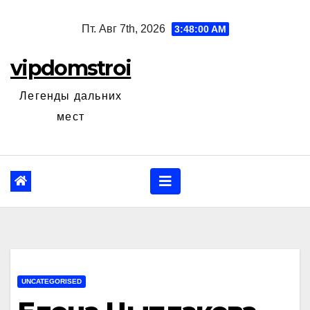
Перейти
Пт. Авг 7th, 2026
3:48:01 AM
к
содержанию
vipdomstroi
Легенды дальних
мест
UNCATEGORISED