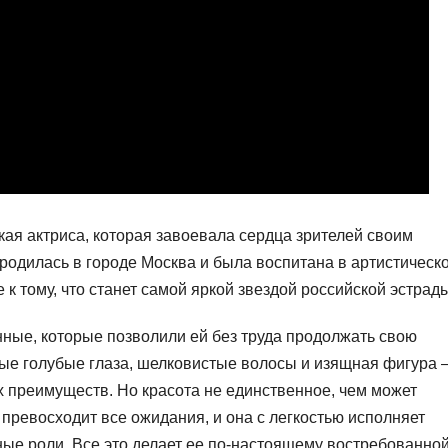
ая актриса, которая завоевала сердца зрителей своим
одилась в городе Москва и была воспитана в артистическ
е к тому, что станет самой яркой звездой российской эстрад
ные, которые позволили ей без труда продолжать свою
вые голубые глаза, шелковистые волосы и изящная фигура
х преимуществ. Но красота не единственное, чем может
 превосходит все ожидания, и она с легкостью исполняет
ые роли. Все это делает ее по-настоящему востребованной