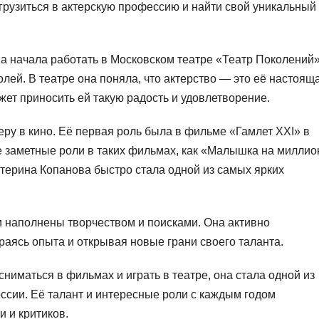
огрузиться в актерскую профессию и найти свой уникальный
а начала работать в Московском театре «Театр Поколений»
олей. В театре она поняла, что актерство — это её настоящ
жет приносить ей такую радость и удовлетворение.
еру в кино. Её первая роль была в фильме «Гамлет XXI» в
ие заметные роли в таких фильмах, как «Малышка на миллио
атерина Копанова быстро стала одной из самых ярких
наполнены творчеством и поисками. Она активно
раясь опыта и открывая новые грани своего таланта.
ниматься в фильмах и играть в театре, она стала одной из
ссии. Её талант и интересные роли с каждым годом
 и критиков.