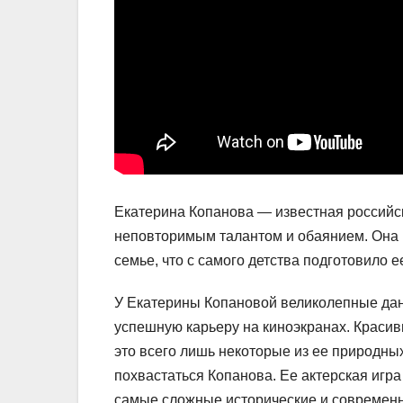
Екатерина Копанова — известная российск
неповторимым талантом и обаянием. Она р
семье, что с самого детства подготовило е
У Екатерины Копановой великолепные дан
успешную карьеру на киноэкранах. Краси
это всего лишь некоторые из ее природны
похвастаться Копанова. Ее актерская игра
самые сложные исторические и современн