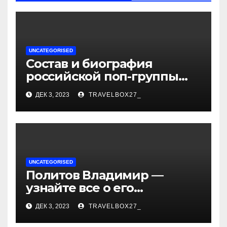
UNCATEGORISED
Состав и биография
российской поп-группы
«Иванушки интернешнл»
ДЕК 3, 2023
TRAVELBOX27_
— история успеха, музыка
и судьбы участников
UNCATEGORISED
Политов Владимир —
узнайте все о его
биографии, возрасте и
ДЕК 3, 2023
TRAVELBOX27_
впечатляющих
достижениях!