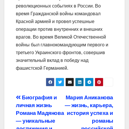
революционных событиях в России. Во
время Гражданской войны командовал
Красной армией и провел успешные
операции против внутренних и внешних
врагов. Во время Великой Отечественной
войны был главнокомандующим первого и
третьего Украинского фронтов, совершив
значительный вклад в победу над
фашистской Германией.
Навигация
Биография и
Мария Аниканова
личная жизнь
— жизнь, карьера,
по
Романа Мадянова
история успеха и
записям
— уникальные
романы
достижения и
российской