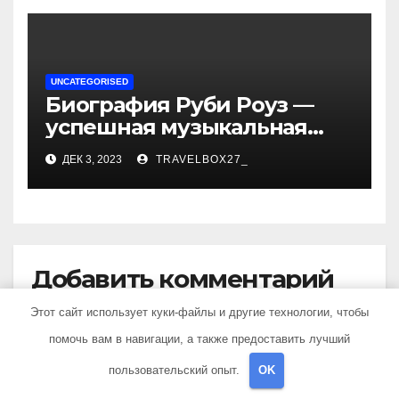
UNCATEGORISED
Биография Руби Роуз —
успешная музыкальная
карьера, личная жизнь и
ДЕК 3, 2023
TRAVELBOX27_
знаковые достижения
Добавить комментарий
Этот сайт использует куки-файлы и другие технологии, чтобы
Для отправки комментария вам необходимо
помочь вам в навигации, а также предоставить лучший
авторизоваться
.
пользовательский опыт.
OK