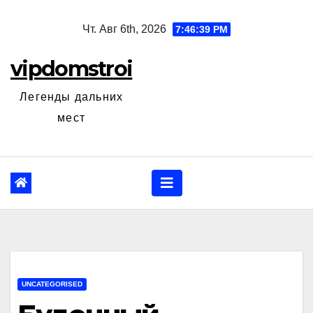
Перейти
Чт. Авг 6th, 2026
7:46:40 PM
к
содержанию
vipdomstroi
Легенды дальних
мест
UNCATEGORISED