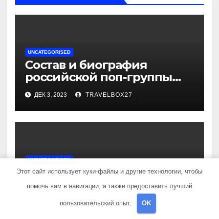
UNCATEGORISED
Состав и биография
российской поп-группы
«Иванушки интернешнл»
ДЕК 3, 2023
TRAVELBOX27_
— история успеха, музыка
и судьбы участников
UNCATEGORISED
Политов Владимир —
Этот сайт использует куки-файлы и другие технологии, чтобы
узнайте все о его
помочь вам в навигации, а также предоставить лучший
биографии, возрасте и
ДЕК 3, 2023
TRAVELBOX27_
пользовательский опыт.
OK
впечатляющих