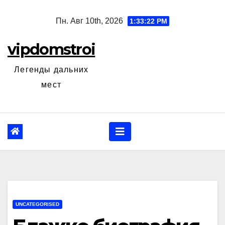
Перейти
Пн. Авг 10th, 2026
1:33:23 PM
к
содержанию
vipdomstroi
Легенды дальних
мест
UNCATEGORISED