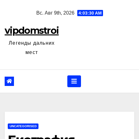
Перейти
Вс. Авг 9th, 2026
4:03:31 AM
к
содержанию
vipdomstroi
Легенды дальних
мест
UNCATEGORISED