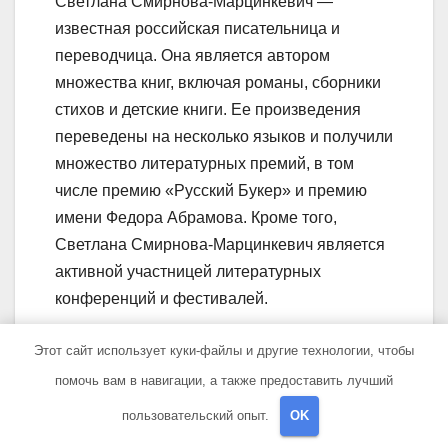
Светлана Смирнова-Марцинкевич —
известная российская писательница и
переводчица. Она является автором
множества книг, включая романы, сборники
стихов и детские книги. Ее произведения
переведены на несколько языков и получили
множество литературных премий, в том
числе премию «Русский Букер» и премию
имени Федора Абрамова. Кроме того,
Светлана Смирнова-Марцинкевич является
активной участницей литературных
конференций и фестивалей.
Какой вклад в культуру
Этот сайт использует куки-файлы и другие технологии, чтобы
внесла Светлана
помочь вам в навигации, а также предоставить лучший
Смирнова-Марцинкевич?
пользовательский опыт.
OK