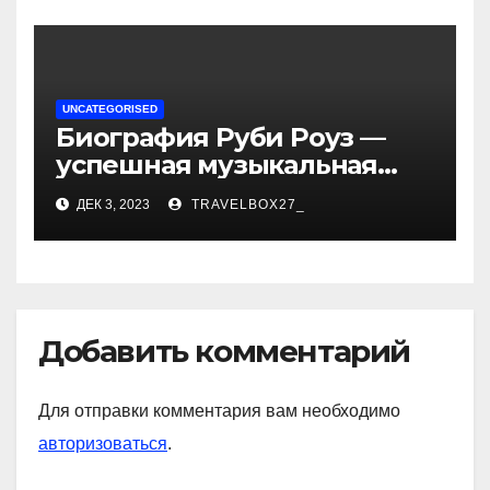
достижениях!
UNCATEGORISED
Биография Руби Роуз —
успешная музыкальная
карьера, личная жизнь и
ДЕК 3, 2023
TRAVELBOX27_
знаковые достижения
Добавить комментарий
Для отправки комментария вам необходимо
авторизоваться
.