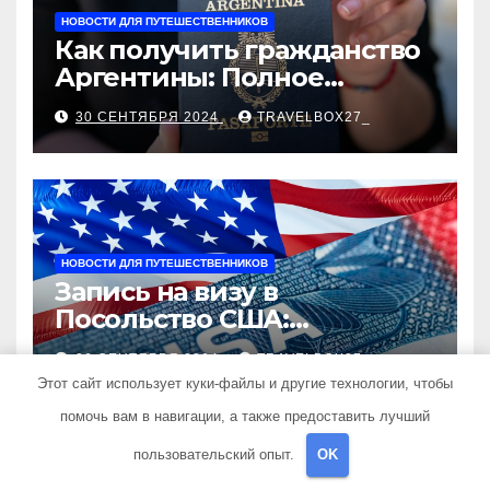
НОВОСТИ ДЛЯ ПУТЕШЕСТВЕННИКОВ
Как получить гражданство
Аргентины: Полное
руководство
30 СЕНТЯБРЯ 2024
TRAVELBOX27_
НОВОСТИ ДЛЯ ПУТЕШЕСТВЕННИКОВ
Запись на визу в
Посольство США:
Пошаговое руководство
26 СЕНТЯБРЯ 2024
TRAVELBOX27_
Этот сайт использует куки-файлы и другие технологии, чтобы
помочь вам в навигации, а также предоставить лучший
пользовательский опыт.
OK