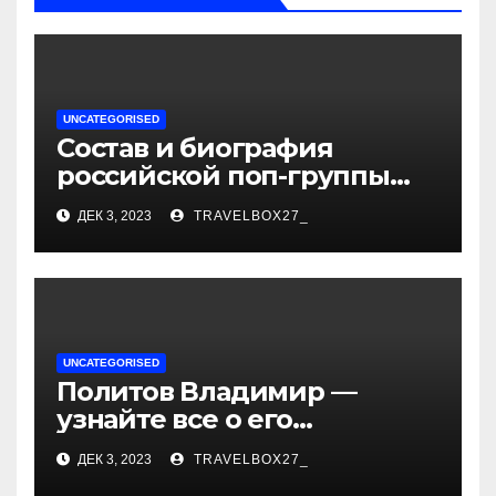
UNCATEGORISED
Состав и биография
российской поп-группы
«Иванушки интернешнл»
ДЕК 3, 2023
TRAVELBOX27_
— история успеха, музыка
и судьбы участников
UNCATEGORISED
Политов Владимир —
узнайте все о его
биографии, возрасте и
ДЕК 3, 2023
TRAVELBOX27_
впечатляющих