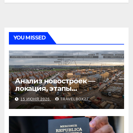
YOU MISSED
Анализ новостроек —
локация, этапы
строительства, проверка
15 ИЮНЯ 2026
TRAVELBOX27_
застройщика, сценарии
оформления сделки и
рыночные ориентиры