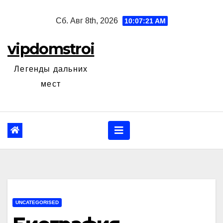
Перейти
Сб. Авг 8th, 2026
10:07:22 AM
к
содержанию
vipdomstroi
Легенды дальних
мест
UNCATEGORISED