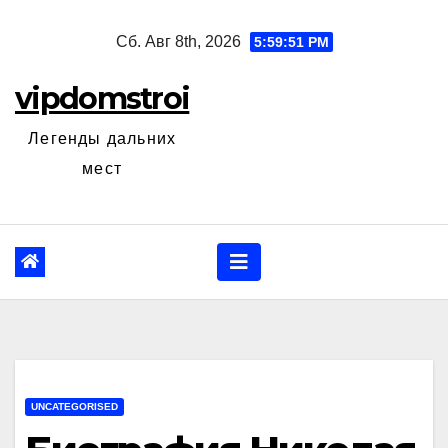
Перейти
Сб. Авг 8th, 2026
5:59:52 PM
к
содержанию
vipdomstroi
Легенды дальних
мест
UNCATEGORISED