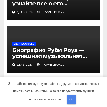
узнайте все о его
биографии, возрасте и
ДЕК 3, 2023
TRAVELBOX27_
впечатляющих
достижениях!
UNCATEGORISED
Биография Руби Роуз —
успешная музыкальная
карьера, личная жизнь и
ДЕК 3, 2023
TRAVELBOX27_
знаковые достижения
Этот сайт использует куки-файлы и другие технологии, чтобы
помочь вам в навигации, а также предоставить лучший
Добавить комментарий
пользовательский опыт.
OK