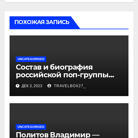
ПОХОЖАЯ ЗАПИСЬ
UNCATEGORISED
Состав и биография
российской поп-группы
«Иванушки интернешнл»
ДЕК 3, 2023
TRAVELBOX27_
— история успеха, музыка
и судьбы участников
UNCATEGORISED
Политов Владимир —