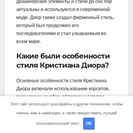
дизайнерские элементы и стили до сих пор
актуальны и используются в современной
моде. Диор также создал фирменный стиль,
который был продолжен его
последователями и стал узнаваемым во
всем мире.
Какие были особенности
стиля Кристиана Диора?
Основные особенности стиля Кристиана
Диора включали использование корсетов,
расширенные юбки, облегающие талию
Этот сайт использует куки-файлы и другие технологии, чтобы
платья и красивые линии. Он внимательно
подходил к выбору материалов и учитывал
помочь вам в навигации, а также предоставить лучший
каждую деталь. Стиль Диора был изящным,
пользовательский опыт.
OK
женственным и немного роскошным. Он