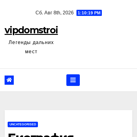
Перейти
Сб. Авг 8th, 2026
1:10:20 PM
к
содержанию
vipdomstroi
Легенды дальних
мест
UNCATEGORISED