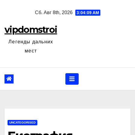
Перейти
Сб. Авг 8th, 2026
3:04:10 AM
к
содержанию
vipdomstroi
Легенды дальних
мест
UNCATEGORISED