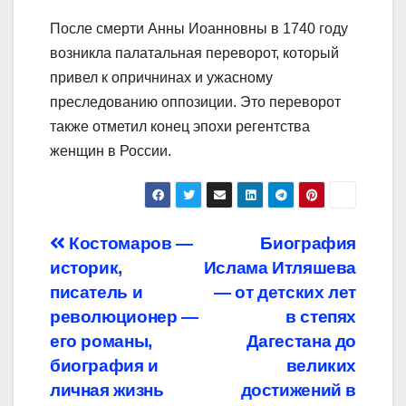
После смерти Анны Иоанновны в 1740 году
возникла палатальная переворот, который
привел к опричнинах и ужасному
преследованию оппозиции. Это переворот
также отметил конец эпохи регентства
женщин в России.
Навигация
Костомаров —
Биография
историк,
Ислама Итляшева
по
писатель и
— от детских лет
записям
революционер —
в степях
его романы,
Дагестана до
биография и
великих
личная жизнь
достижений в