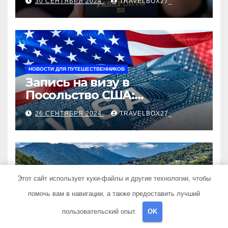
30 СЕНТЯБРЯ 2024
TRAVELBOX27_
НОВОСТИ ДЛЯ ПУТЕШЕСТВЕННИКОВ
Запись на визу в
Посольство США:
Пошаговое руководство
26 СЕНТЯБРЯ 2024
TRAVELBOX27_
Этот сайт использует куки-файлы и другие технологии, чтобы
ПОЛЕЗНЫЕ СОВЕТЫ
Экскурсии в Сочи:
помочь вам в навигации, а также предоставить лучший
Путешествие в сердце
пользовательский опыт.
OK
Черноморского курорта
25 АВГУСТА 2024
TRAVELBOX27_