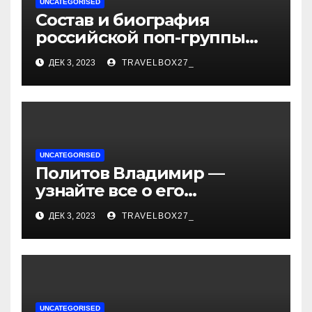
UNCATEGORISED
Состав и биография
российской поп-группы
«Иванушки интернешнл»
ДЕК 3, 2023
TRAVELBOX27_
— история успеха, музыка
и судьбы участников
UNCATEGORISED
Политов Владимир —
узнайте все о его
биографии, возрасте и
ДЕК 3, 2023
TRAVELBOX27_
впечатляющих
достижениях!
UNCATEGORISED