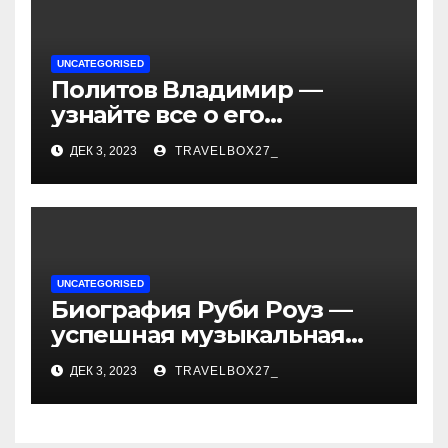
UNCATEGORISED
Политов Владимир —
узнайте все о его
биографии, возрасте и
ДЕК 3, 2023
TRAVELBOX27_
впечатляющих
достижениях!
UNCATEGORISED
Биография Руби Роуз —
успешная музыкальная
карьера, личная жизнь и
ДЕК 3, 2023
TRAVELBOX27_
знаковые достижения