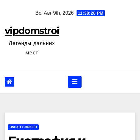
Перейти
Вс. Авг 9th, 2026
11:38:29 PM
к
содержанию
vipdomstroi
Легенды дальних
мест
UNCATEGORISED