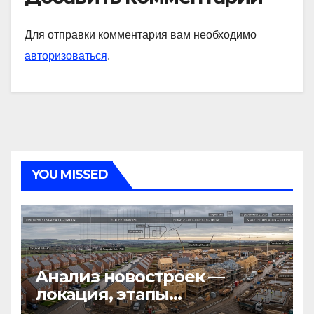
Для отправки комментария вам необходимо
авторизоваться
.
YOU MISSED
Анализ новостроек —
локация, этапы
строительства, проверка