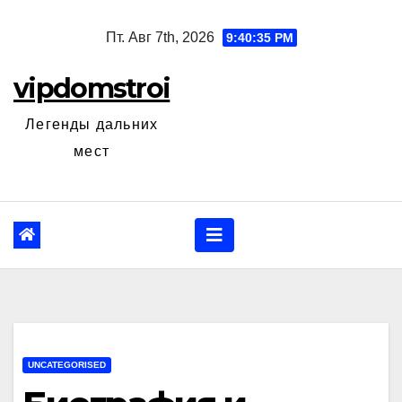
Перейти
Пт. Авг 7th, 2026
9:40:36 PM
к
содержанию
vipdomstroi
Легенды дальних
мест
UNCATEGORISED