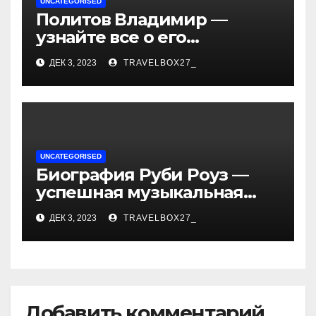
UNCATEGORISED
Политов Владимир —
узнайте все о его
биографии, возрасте и
ДЕК 3, 2023
TRAVELBOX27_
впечатляющих
достижениях!
UNCATEGORISED
Биография Руби Роуз —
успешная музыкальная
карьера, личная жизнь и
ДЕК 3, 2023
TRAVELBOX27_
знаковые достижения
Добавить комментарий