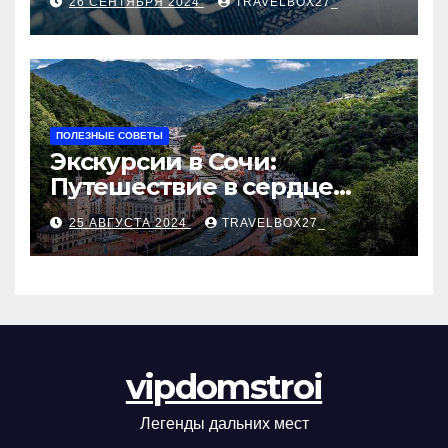
26 СЕНТЯБРЯ 2024
TRAVELBOX27_
ПОЛЕЗНЫЕ СОВЕТЫ
Экскурсии в Сочи:
Путешествие в сердце
Черноморского курорта
25 АВГУСТА 2024
TRAVELBOX27_
vipdomstroi
Легенды дальних мест