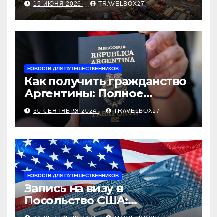
15 ИЮНЯ 2026
TRAVELBOX27_
застройщика, сценарии
оформления сделки и
рыночные ориентиры
НОВОСТИ ДЛЯ ПУТЕШЕСТВЕННИКОВ
Как получить гражданство
Аргентины: Полное
руководство
30 СЕНТЯБРЯ 2024
TRAVELBOX27_
НОВОСТИ ДЛЯ ПУТЕШЕСТВЕННИКОВ
Запись на визу в
Посольство США:
Пошаговое руководство