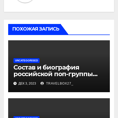
ПОХОЖАЯ ЗАПИСЬ
UNCATEGORISED
Состав и биография
российской поп-группы
«Иванушки интернешнл»
ДЕК 3, 2023
TRAVELBOX27_
— история успеха, музыка
и судьбы участников