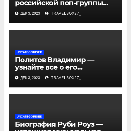
российской поп-группы
«Иванушки интернешнл»
ДЕК 3, 2023
TRAVELBOX27_
— история успеха, музыка
и судьбы участников
UNCATEGORISED
Политов Владимир —
узнайте все о его
биографии, возрасте и
ДЕК 3, 2023
TRAVELBOX27_
впечатляющих
достижениях!
UNCATEGORISED
Биография Руби Роуз —