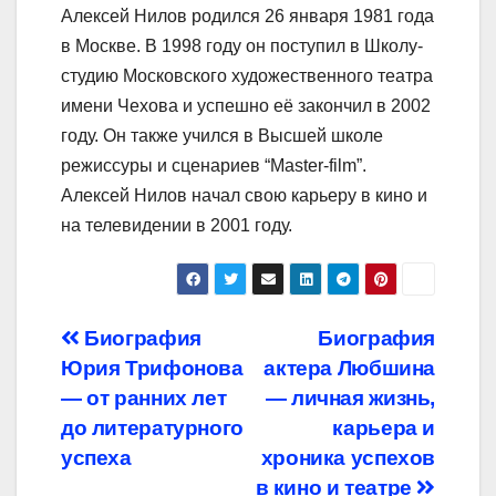
Алексей Нилов родился 26 января 1981 года
в Москве. В 1998 году он поступил в Школу-
студию Московского художественного театра
имени Чехова и успешно её закончил в 2002
году. Он также учился в Высшей школе
режиссуры и сценариев “Master-film”.
Алексей Нилов начал свою карьеру в кино и
на телевидении в 2001 году.
Навигация
Биография
Биография
Юрия Трифонова
актера Любшина
по
— от ранних лет
— личная жизнь,
записям
до литературного
карьера и
успеха
хроника успехов
в кино и театре