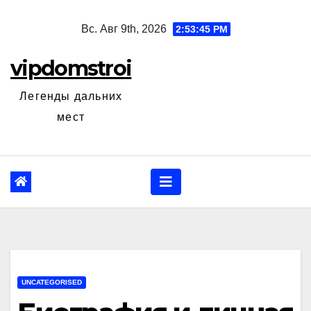
Перейти
Вс. Авг 9th, 2026
2:53:46 PM
к
содержанию
vipdomstroi
Легенды дальних
мест
UNCATEGORISED