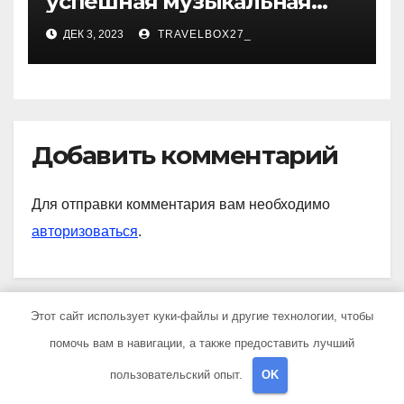
успешная музыкальная
карьера, личная жизнь и
ДЕК 3, 2023
TRAVELBOX27_
знаковые достижения
Добавить комментарий
Для отправки комментария вам необходимо
авторизоваться
.
Этот сайт использует куки-файлы и другие технологии, чтобы
помочь вам в навигации, а также предоставить лучший
пользовательский опыт.
OK
YOU MISSED