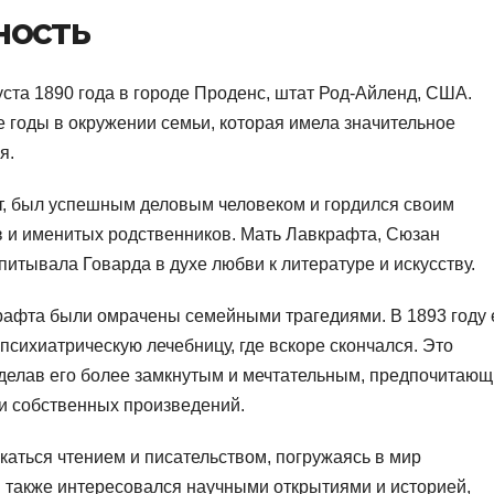
ность
ста 1890 года в городе Проденс, штат Род-Айленд, США.
 годы в окружении семьи, которая имела значительное
я.
, был успешным деловым человеком и гордился своим
в и именитых родственников. Мать Лавкрафта, Сюзан
итывала Говарда в духе любви к литературе и искусству.
рафта были омрачены семейными трагедиями. В 1893 году 
психиатрическую лечебницу, где вскоре скончался. Это
сделав его более замкнутым и мечтательным, предпочитаю
ии собственных произведений.
аться чтением и писательством, погружаясь в мир
 также интересовался научными открытиями и историей,