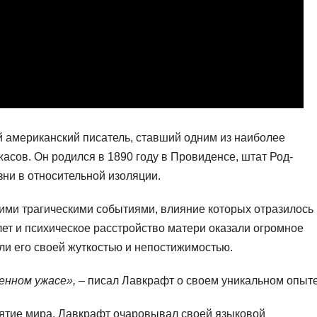
 американский писатель, ставший одним из наиболее
асов. Он родился в 1890 году в Провиденсе, штат Род-
зни в относительной изоляции.
кими трагическими событиями, влияние которых отразилось
 лет и психическое расстройство матери оказали огромное
и его своей жуткостью и непостижимостью.
енном ужасе»,
– писал Лавкрафт о своем уникальном опыте
ятие мира, Лавкрафт очаровывал своей языковой