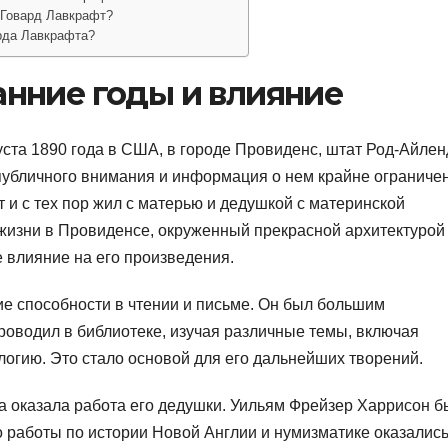
 Говард Лавкрафт?
арда Лавкрафта?
анние годы и влияние
ста 1890 года в США, в городе Провиденс, штат Род-Айлен
 публичного внимания и информация о нем крайне ограничен
т и с тех пор жил с матерью и дедушкой с материнской
жизни в Провиденсе, окруженный прекрасной архитектурой
е влияние на его произведения.
е способности в чтении и письме. Он был большим
оводил в библиотеке, изучая различные темы, включая
огию. Это стало основой для его дальнейших творений.
 оказала работа его дедушки. Уильям Фрейзер Харрисон б
 работы по истории Новой Англии и нумизматике оказалис