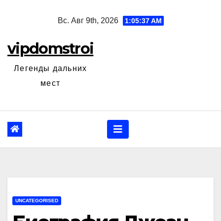
Перейти
Вс. Авг 9th, 2026
1:05:38 AM
к
содержанию
vipdomstroi
Легенды дальних
мест
UNCATEGORISED