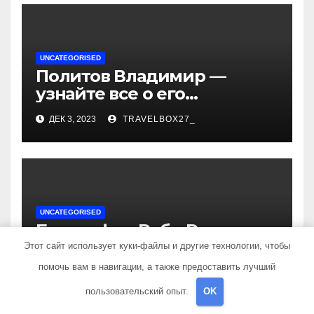
UNCATEGORISED
Политов Владимир —
узнайте все о его
биографии, возрасте и
ДЕК 3, 2023
TRAVELBOX27_
впечатляющих
достижениях!
UNCATEGORISED
Биография Руби Роуз —
успешная музыкальная
Этот сайт использует куки-файлы и другие технологии, чтобы
карьера, личная жизнь и
помочь вам в навигации, а также предоставить лучший
ДЕК 3, 2023
TRAVELBOX27_
знаковые достижения
пользовательский опыт.
OK