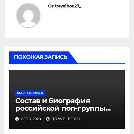
От
travelbox27_
ПОХОЖАЯ ЗАПИСЬ
UNCATEGORISED
Состав и биография
российской поп-группы
«Иванушки интернешнл»
ДЕК 3, 2023
TRAVELBOX27_
— история успеха, музыка
и судьбы участников