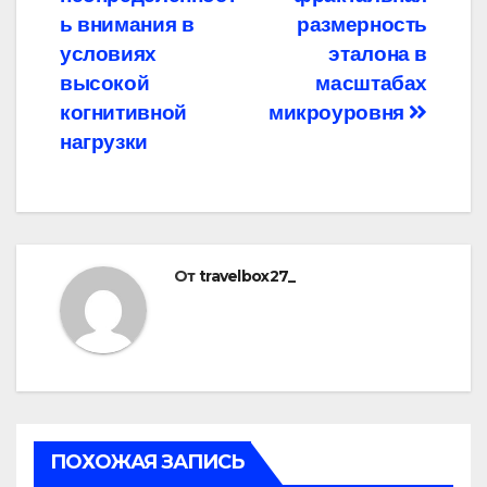
записям
ь внимания в
размерность
условиях
эталона в
высокой
масштабах
когнитивной
микроуровня
нагрузки
От
travelbox27_
ПОХОЖАЯ ЗАПИСЬ