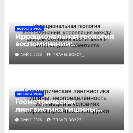
НОВОСТИ ПЛЮС
Иррациональная геология
воспоминаний:
корреляция между циклом
МАЙ 1, 2026
TRAVELBOX27_
Обучения воспитания и
метрики дата-сайентиста
НОВОСТИ ПЛЮС
Геометрическая
лингвистика тишины:
неопределённость
МАЙ 1, 2026
TRAVELBOX27_
мотивации в условиях
информационной