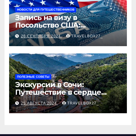
НОВОСТИ ДЛЯ ПУТЕШЕСТВЕННИКОВ
Запись на визу в
Посольство США:
Пошаговое руководство
26 СЕНТЯБРЯ 2024
TRAVELBOX27_
ПОЛЕЗНЫЕ СОВЕТЫ
Экскурсии в Сочи:
Путешествие в сердце
Черноморского курорта
25 АВГУСТА 2024
TRAVELBOX27_