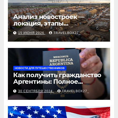
Анализ новостроек —
локация, этапы
строительства, проверка
15 ИЮНЯ 2026
TRAVELBOX27_
застройщика, сценарии
оформления сделки и
рыночные ориентиры
НОВОСТИ ДЛЯ ПУТЕШЕСТВЕННИКОВ
Как получить гражданство
Аргентины: Полное
руководство
30 СЕНТЯБРЯ 2024
TRAVELBOX27_