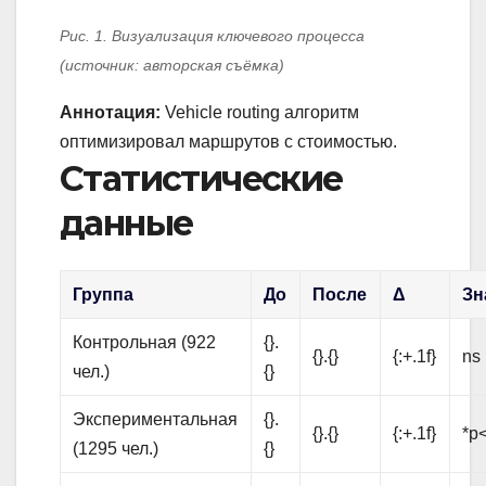
Рис. 1. Визуализация ключевого процесса
(источник: авторская съёмка)
Аннотация:
Vehicle routing алгоритм
оптимизировал маршрутов с стоимостью.
Статистические
данные
Группа
До
После
Δ
Зн
Контрольная (922
{}.
{}.{}
{:+.1f}
ns
чел.)
{}
Экспериментальная
{}.
{}.{}
{:+.1f}
*p<
(1295 чел.)
{}