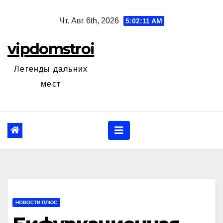
Перейти
Чт. Авг 6th, 2026
5:02:13 AM
к
содержанию
vipdomstroi
Легенды дальних
мест
НОВОСТИ ПЛЮС