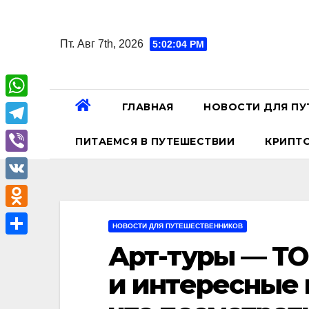
Перейти
к
Пт. Авг 7th, 2026
5:02:06 PM
содержанию
ГЛАВНАЯ
НОВОСТИ ДЛЯ ПУ
W
h
T
ПИТАЕМСЯ В ПУТЕШЕСТВИИ
КРИПТ
a
e
V
t
l
i
V
s
e
b
K
A
O
g
НОВОСТИ ДЛЯ ПУТЕШЕСТВЕННИКОВ
e
p
d
r
О
Арт-туры — ТО
r
p
n
a
т
и интересные м
o
m
п
k