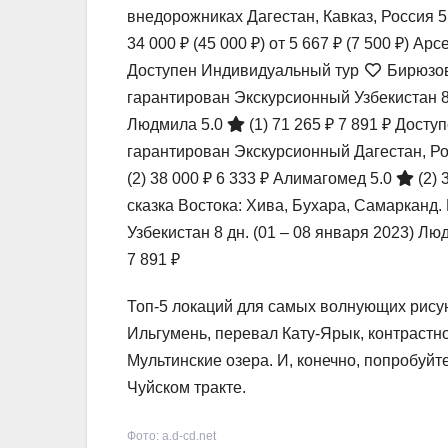
внедорожниках Дагестан, Кавказ, Россия
5
34 000 ₽
(45 000 ₽)
от 5 667 ₽
(7 500 ₽)
Арсе
Доступен Индивидуальный тур
Бирюзова
гарантирован Экскурсионный Узбекистан
Людмила 5.0
(1)
71 265 ₽
7 891 ₽
Доступ
гарантирован Экскурсионный Дагестан, Р
(2)
38 000 ₽
6 333 ₽
Алимагомед 5.0
(2)
сказка Востока: Хива, Бухара, Самарканд.
Узбекистан
8 дн.
(01 – 08 января 2023)
Люд
7 891 ₽
Топ-5 локаций для самых волнующих рису
Ильгумень, перевал Кату-Ярык, контрастн
Мультинские озера. И, конечно, попробуйт
Чуйском тракте.
Фото: a.d-cd.net