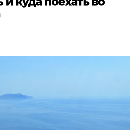
 и куда поехать во
а