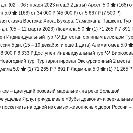
 дн.
(02 – 06 января 2023 и ещё 2 даты)
Арсен 5.0
(168)
о
н 5.0
(168)
от 34 000 ₽
(45 000 ₽)
от 5 667 ₽
(7 500 ₽)
я сказка Востока: Хива, Бухара, Самарканд, Ташкент. Тур
8 дн.
(05 – 12 марта 2023)
Людмила 5.0
(1)
71 265 ₽
7 891 
ен Индивидуальный тур
Дагестан орлиным взглядом Ту
оссия
5 дн.
(15 – 19 декабря и ещё 1 дата)
Алимагомед 5.0
38 000 ₽
6 333 ₽
Доступен Индивидуальный тур
Бирюзов
 Новогодний тур. Тур гарантирован Экскурсионный 2 места
мила 5.0
(1)
71 265 ₽
7 891 ₽
Людмила 5.0
(1)
71 265 ₽
нков – цветущий розовый маральник на реке Большой
ое ущелье Ярлу, причудливые «Зубы дракона» и зеркальные
е поскетчить на одной из самых живописных дорог России –