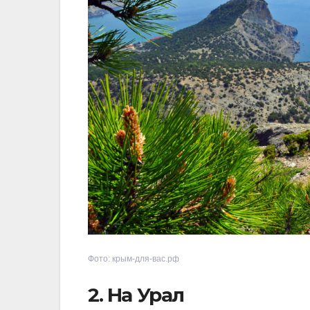
Фото: крым-для-вас.рф
2. На Урал