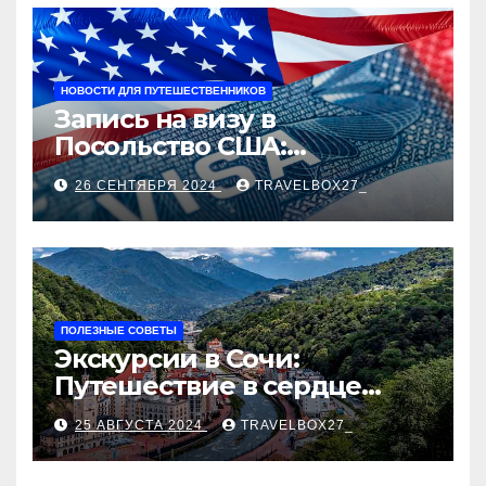
НОВОСТИ ДЛЯ ПУТЕШЕСТВЕННИКОВ
Запись на визу в
Посольство США:
Пошаговое руководство
26 СЕНТЯБРЯ 2024
TRAVELBOX27_
ПОЛЕЗНЫЕ СОВЕТЫ
Экскурсии в Сочи:
Путешествие в сердце
Черноморского курорта
25 АВГУСТА 2024
TRAVELBOX27_