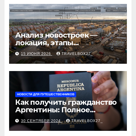
Анализ новостроек —
локация, этапы
строительства, проверка
15 ИЮНЯ 2026
TRAVELBOX27_
застройщика, сценарии
оформления сделки и
рыночные ориентиры
НОВОСТИ ДЛЯ ПУТЕШЕСТВЕННИКОВ
Как получить гражданство
Аргентины: Полное
руководство
30 СЕНТЯБРЯ 2024
TRAVELBOX27_