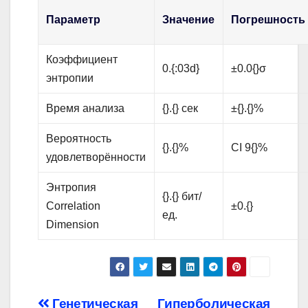
Параметр
Значение
Погрешность
Коэффициент
0.{:03d}
±0.0{}σ
энтропии
Время анализа
{}.{} сек
±{}.{}%
Вероятность
{}.{}%
CI 9{}%
удовлетворённости
Энтропия
{}.{} бит/
Correlation
±0.{}
ед.
Dimension
Генетическая
Гиперболическая