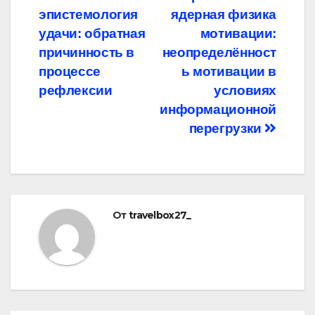
Навигация
эпистемология
ядерная физика
по
удачи: обратная
мотивации:
записям
причинность в
неопределённост
процессе
ь мотивации в
рефлексии
условиях
информационной
перегрузки
От
travelbox27_