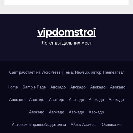
vipdomstroi
Легенды дальних мест
Сайт работает на WordPress
|
Тема: Newsup, автор
Themeansar
Home
Sample Page
Авокадо
Авокадо
Авокадо
Авокадо
Авокадо
Авокадо
Авокадо
Авокадо
Авокадо
Авокадо
Авокадо
Авокадо
Авокадо
Авокадо
Авторам и правообладателям
Айзек Азимов — Основание