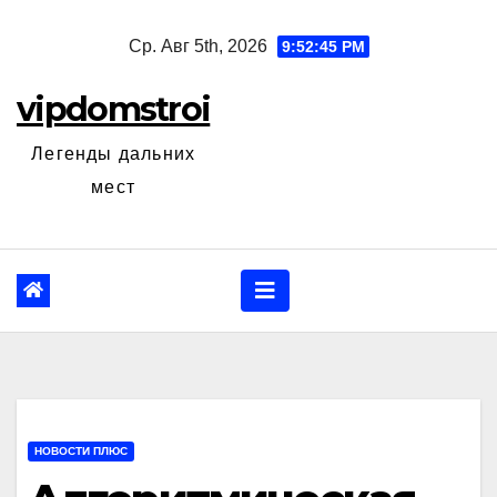
Перейти
Ср. Авг 5th, 2026
9:52:46 PM
к
содержанию
vipdomstroi
Легенды дальних
мест
НОВОСТИ ПЛЮС