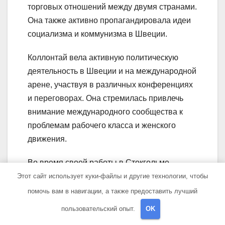
торговых отношений между двумя странами.
Она также активно пропагандировала идеи
социализма и коммунизма в Швеции.
Коллонтай вела активную политическую
деятельность в Швеции и на международной
арене, участвуя в различных конференциях
и переговорах. Она стремилась привлечь
внимание международного сообщества к
проблемам рабочего класса и женского
движения.
Во время своей работы в Стокгольме
Коллонтай продолжала силами своего пера
Этот сайт использует куки-файлы и другие технологии, чтобы
описывать свои идеи и позиции в статьях и
помочь вам в навигации, а также предоставить лучший
книгах. Она работала над проектом «Новая
пользовательский опыт.
OK
экономическая политика», который был