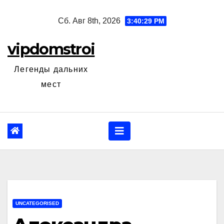
Перейти
Сб. Авг 8th, 2026
3:40:30 PM
к
содержанию
vipdomstroi
Легенды дальних
мест
UNCATEGORISED