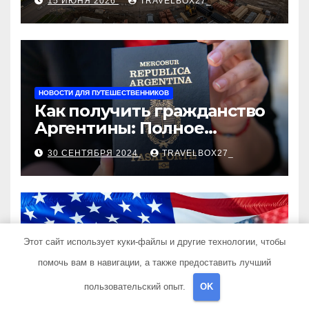
15 ИЮНЯ 2026
TRAVELBOX27_
застройщика, сценарии
оформления сделки и
рыночные ориентиры
НОВОСТИ ДЛЯ ПУТЕШЕСТВЕННИКОВ
Как получить гражданство
Аргентины: Полное
руководство
30 СЕНТЯБРЯ 2024
TRAVELBOX27_
Этот сайт использует куки-файлы и другие технологии, чтобы
НОВОСТИ ДЛЯ ПУТЕШЕСТВЕННИКОВ
Запись на визу в
помочь вам в навигации, а также предоставить лучший
Посольство США:
пользовательский опыт.
OK
Пошаговое руководство
26 СЕНТЯБРЯ 2024
TRAVELBOX27_