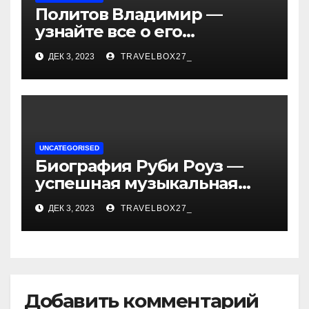
Политов Владимир —
узнайте все о его
биографии, возрасте и
ДЕК 3, 2023
TRAVELBOX27_
впечатляющих
достижениях!
UNCATEGORISED
Биография Руби Роуз —
успешная музыкальная
карьера, личная жизнь и
ДЕК 3, 2023
TRAVELBOX27_
знаковые достижения
Добавить комментарий