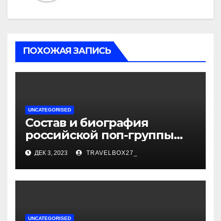
ПОХОЖАЯ ЗАПИСЬ
UNCATEGORISED
Состав и биография
российской поп-группы
«Иванушки интернешнл»
ДЕК 3, 2023
TRAVELBOX27_
— история успеха, музыка
и судьбы участников
UNCATEGORISED