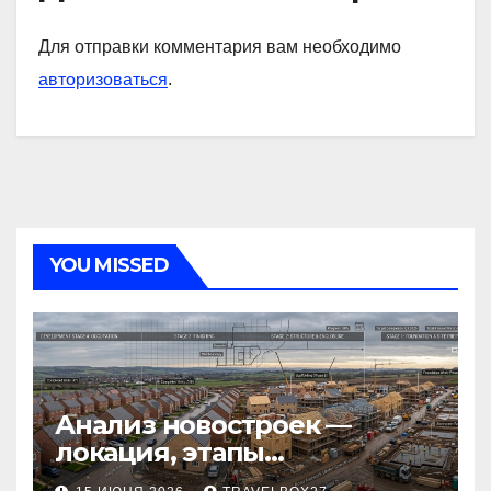
Для отправки комментария вам необходимо
авторизоваться
.
YOU MISSED
Анализ новостроек —
локация, этапы
строительства, проверка