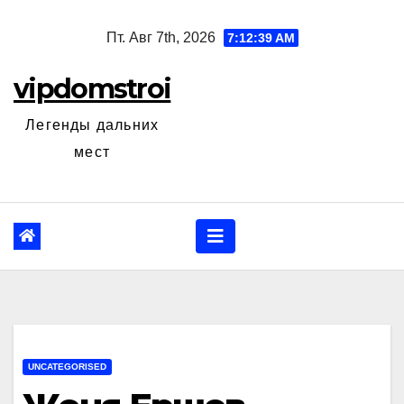
Перейти
Пт. Авг 7th, 2026
7:12:40 AM
к
содержанию
vipdomstroi
Легенды дальних
мест
UNCATEGORISED