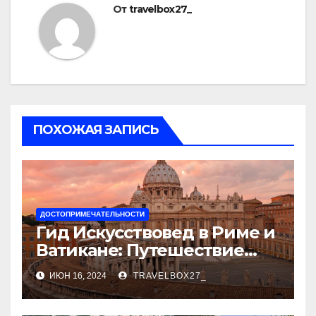
От
travelbox27_
ПОХОЖАЯ ЗАПИСЬ
ДОСТОПРИМЕЧАТЕЛЬНОСТИ
Гид Искусствовед в Риме и
Ватикане: Путешествие
Сквозь Века Искусства
ИЮН 16, 2024
TRAVELBOX27_