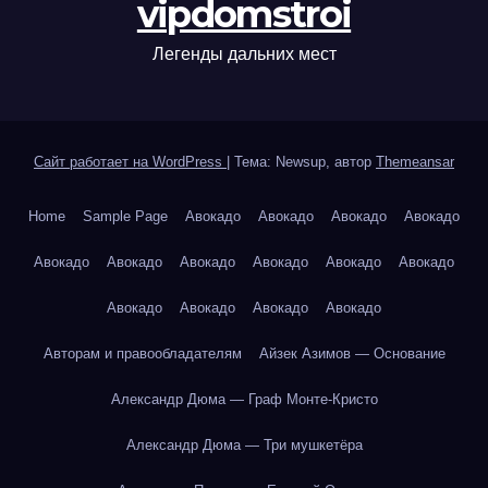
vipdomstroi
Легенды дальних мест
Сайт работает на WordPress
|
Тема: Newsup, автор
Themeansar
Home
Sample Page
Авокадо
Авокадо
Авокадо
Авокадо
Авокадо
Авокадо
Авокадо
Авокадо
Авокадо
Авокадо
Авокадо
Авокадо
Авокадо
Авокадо
Авторам и правообладателям
Айзек Азимов — Основание
Александр Дюма — Граф Монте-Кристо
Александр Дюма — Три мушкетёра