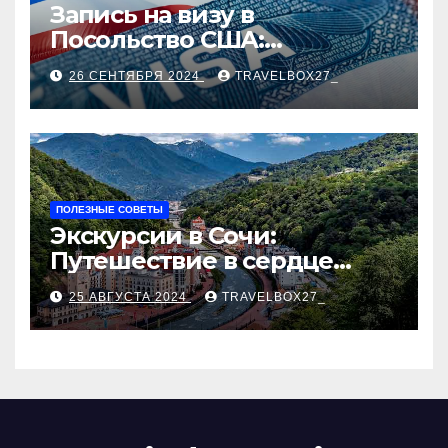
Запись на визу в
Посольство США:
Пошаговое руководство
26 СЕНТЯБРЯ 2024
TRAVELBOX27_
ПОЛЕЗНЫЕ СОВЕТЫ
Экскурсии в Сочи:
Путешествие в сердце
Черноморского курорта
25 АВГУСТА 2024
TRAVELBOX27_