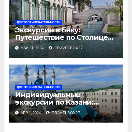
ДОСТОПРИМЕЧАТЕЛЬНОСТИ
Экскурсии в Баку:
Путешествие по Столице
Азербайджана
МАЙ 31, 2024
TRAVELBOX27_
ДОСТОПРИМЕЧАТЕЛЬНОСТИ
Индивидуальные
экскурсии по Казани:
откройте город с новой
АПР 1, 2024
TRAVELBOX27_
стороны