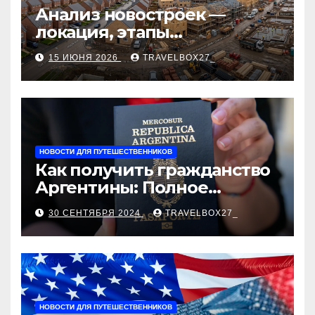
Анализ новостроек —
локация, этапы
строительства, проверка
15 ИЮНЯ 2026
TRAVELBOX27_
застройщика, сценарии
оформления сделки и
рыночные ориентиры
НОВОСТИ ДЛЯ ПУТЕШЕСТВЕННИКОВ
Как получить гражданство
Аргентины: Полное
руководство
30 СЕНТЯБРЯ 2024
TRAVELBOX27_
НОВОСТИ ДЛЯ ПУТЕШЕСТВЕННИКОВ