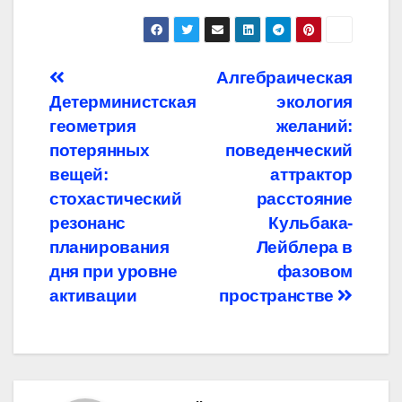
Навигация
Алгебраическая
Детерминистская
экология
по
геометрия
желаний:
записям
потерянных
поведенческий
вещей:
аттрактор
стохастический
расстояние
резонанс
Кульбака-
планирования
Лейблера в
дня при уровне
фазовом
активации
пространстве