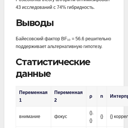
43 исследований с 74% гибридность.
Выводы
Байесовский фактор BF₁₀ = 56.6 решительно
поддерживает альтернативную гипотезу.
Статистические
данные
Переменная
Переменная
ρ
n
Интерп
1
2
{}.
внимание
фокус
{}
{} корре
{}