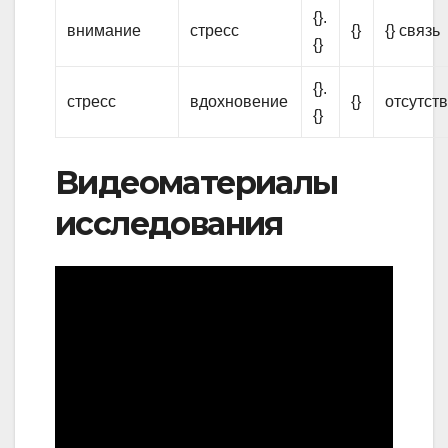
{}.
внимание
стресс
{}
{} связь
{}
{}.
стресс
вдохновение
{}
отсутств
{}
Видеоматериалы
исследования