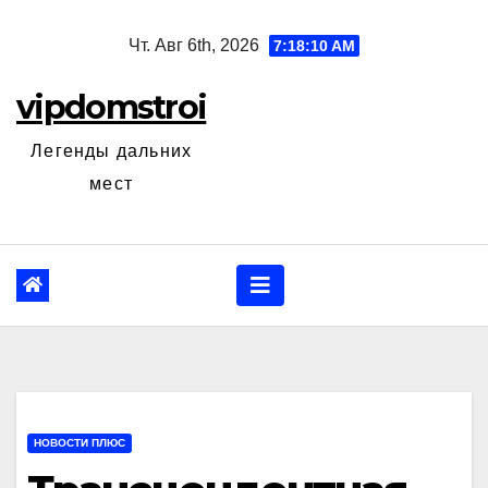
Перейти
Чт. Авг 6th, 2026
7:18:11 AM
к
содержанию
vipdomstroi
Легенды дальних
мест
НОВОСТИ ПЛЮС