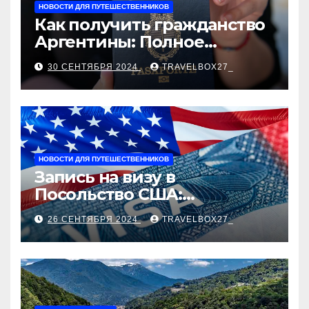
НОВОСТИ ДЛЯ ПУТЕШЕСТВЕННИКОВ
Как получить гражданство
Аргентины: Полное
руководство
30 СЕНТЯБРЯ 2024
TRAVELBOX27_
НОВОСТИ ДЛЯ ПУТЕШЕСТВЕННИКОВ
Запись на визу в
Посольство США:
Пошаговое руководство
26 СЕНТЯБРЯ 2024
TRAVELBOX27_