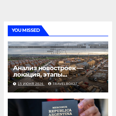
YOU MISSED
Анализ новостроек —
локация, этапы
строительства, проверка
15 ИЮНЯ 2026
TRAVELBOX27_
застройщика, сценарии
оформления сделки и
рыночные ориентиры