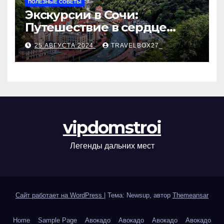
ПОЛЕЗНЫЕ СОВЕТЫ
Экскурсии в Сочи:
Путешествие в сердце
Черноморского курорта
25 АВГУСТА 2024
TRAVELBOX27_
vipdomstroi
Легенды дальних мест
Сайт работает на WordPress
|
Тема: Newsup, автор
Themeansar
Home
Sample Page
Авокадо
Авокадо
Авокадо
Авокадо