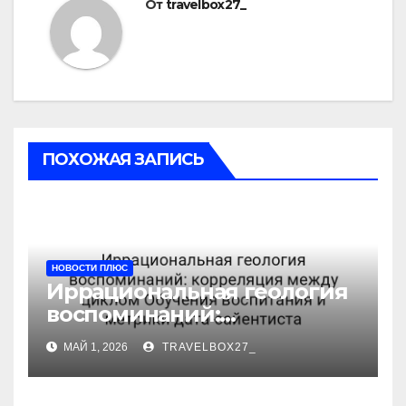
От
travelbox27_
ПОХОЖАЯ ЗАПИСЬ
НОВОСТИ ПЛЮС
Иррациональная геология
воспоминаний:
корреляция между циклом
МАЙ 1, 2026
TRAVELBOX27_
Обучения воспитания и
метрики дата-сайентиста