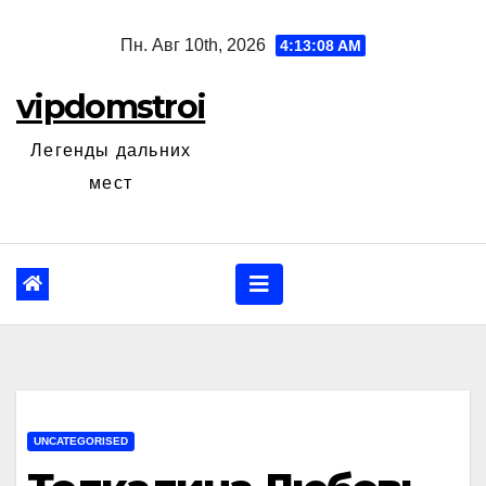
Перейти
Пн. Авг 10th, 2026
4:13:09 AM
к
содержанию
vipdomstroi
Легенды дальних
мест
UNCATEGORISED