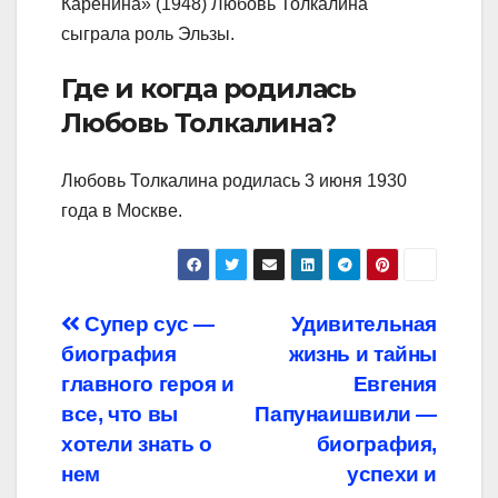
Каренина» (1948) Любовь Толкалина
сыграла роль Эльзы.
Где и когда родилась
Любовь Толкалина?
Любовь Толкалина родилась 3 июня 1930
года в Москве.
Навигация
Супер сус —
Удивительная
биография
жизнь и тайны
по
главного героя и
Евгения
записям
все, что вы
Папунаишвили —
хотели знать о
биография,
нем
успехи и