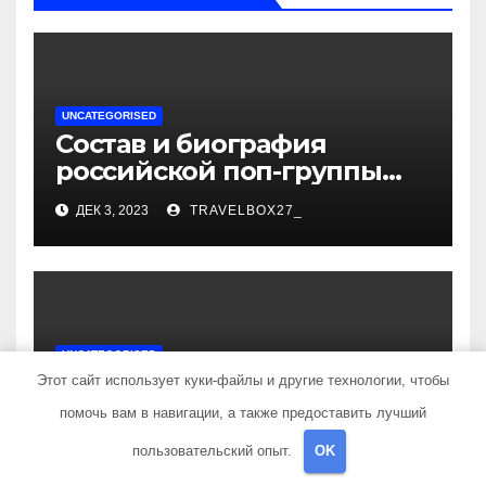
UNCATEGORISED
Состав и биография
российской поп-группы
«Иванушки интернешнл»
ДЕК 3, 2023
TRAVELBOX27_
— история успеха, музыка
и судьбы участников
UNCATEGORISED
Политов Владимир —
Этот сайт использует куки-файлы и другие технологии, чтобы
узнайте все о его
помочь вам в навигации, а также предоставить лучший
биографии, возрасте и
ДЕК 3, 2023
TRAVELBOX27_
пользовательский опыт.
OK
впечатляющих