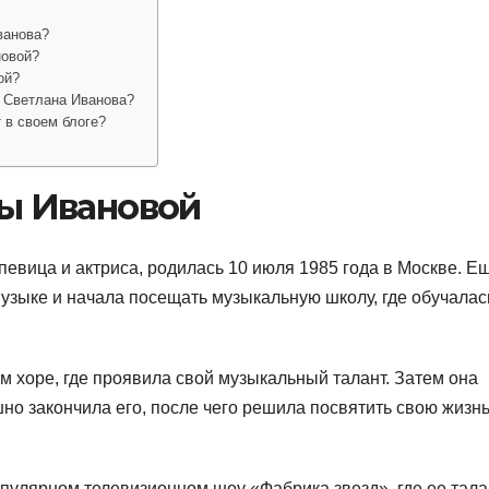
ванова?
новой?
ой?
 Светлана Иванова?
 в своем блоге?
ы Ивановой
певица и актриса, родилась 10 июля 1985 года в Москве. Е
музыке и начала посещать музыкальную школу, где обучалас
м хоре, где проявила свой музыкальный талант. Затем она
но закончила его, после чего решила посвятить свою жизн
опулярном телевизионном шоу «Фабрика звезд», где ее тала