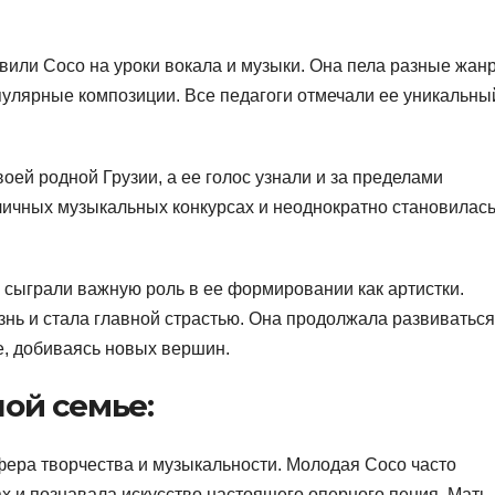
вили Сосо на уроки вокала и музыки. Она пела разные жан
пулярные композиции. Все педагоги отмечали ее уникальны
воей родной Грузии, а ее голос узнали и за пределами
личных музыкальных конкурсах и неоднократно становилас
 сыграли важную роль в ее формировании как артистки.
знь и стала главной страстью. Она продолжала развиваться
, добиваясь новых вершин.
ой семье:
ера творчества и музыкальности. Молодая Сосо часто
ах и познавала искусство настоящего оперного пения. Мать