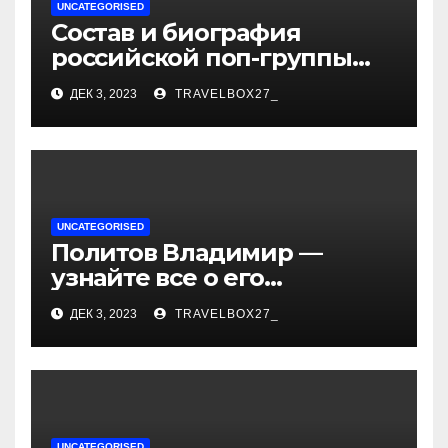
UNCATEGORISED
Состав и биография
российской поп-группы
«Иванушки интернешнл»
ДЕК 3, 2023
TRAVELBOX27_
— история успеха, музыка
и судьбы участников
UNCATEGORISED
Политов Владимир —
узнайте все о его
биографии, возрасте и
ДЕК 3, 2023
TRAVELBOX27_
впечатляющих
достижениях!
UNCATEGORISED