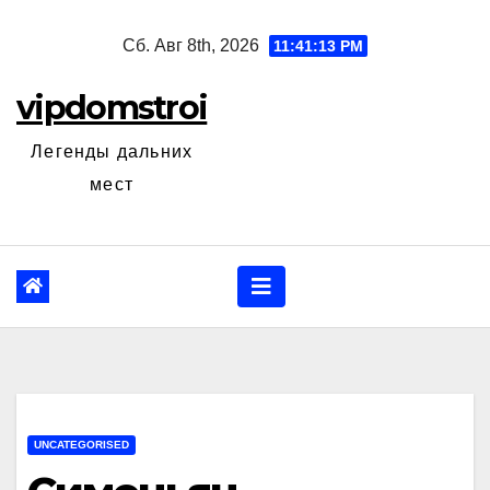
Перейти
Сб. Авг 8th, 2026
11:41:15 PM
к
содержанию
vipdomstroi
Легенды дальних
мест
UNCATEGORISED