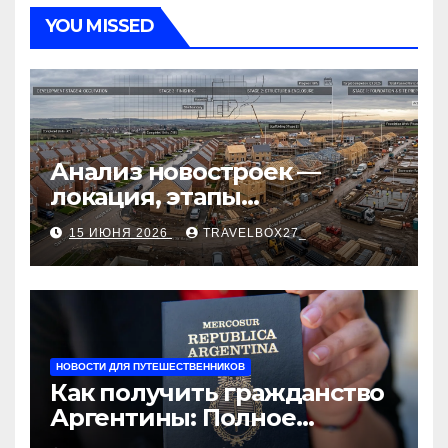
YOU MISSED
Анализ новостроек —
локация, этапы
строительства, проверка
15 ИЮНЯ 2026
TRAVELBOX27_
застройщика, сценарии
оформления сделки и
рыночные ориентиры
НОВОСТИ ДЛЯ ПУТЕШЕСТВЕННИКОВ
Как получить гражданство
Аргентины: Полное
руководство