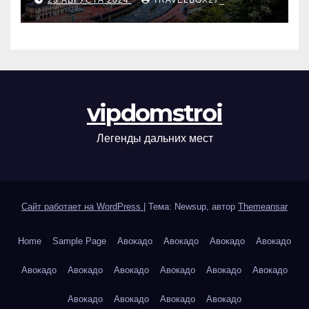
25 АВГУСТА 2024
TRAVELBOX27_
vipdomstroi
Легенды дальних мест
Сайт работает на WordPress
|
Тема: Newsup, автор
Themeansar
Home
Sample Page
Авокадо
Авокадо
Авокадо
Авокадо
Авокадо
Авокадо
Авокадо
Авокадо
Авокадо
Авокадо
Авокадо
Авокадо
Авокадо
Авокадо