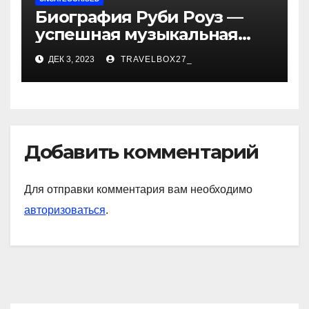
Биография Руби Роуз —
успешная музыкальная
карьера, личная жизнь и
ДЕК 3, 2023
TRAVELBOX27_
знаковые достижения
Добавить комментарий
Для отправки комментария вам необходимо
авторизоваться
.