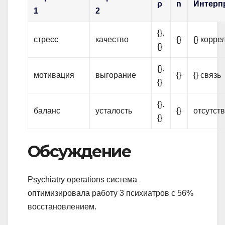
ρ
n
Интерп
1
2
{}.
стресс
качество
{}
{} корре
{}
{}.
мотивация
выгорание
{}
{} связь
{}
{}.
баланс
усталость
{}
отсутств
{}
Обсуждение
Psychiatry operations система
оптимизировала работу 3 психиатров с 56%
восстановлением.