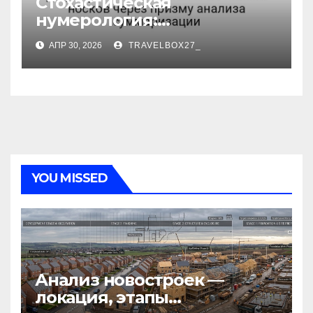
Стохастическая
нумерология:
децентрализованный
АПР 30, 2026
TRAVELBOX27_
анализ поиска носков
через призму анализа
суммаризации
YOU MISSED
Анализ новостроек —
локация, этапы