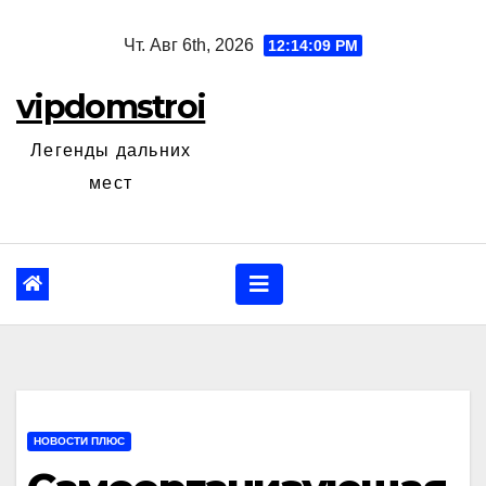
Перейти
Чт. Авг 6th, 2026
12:14:10 PM
к
содержанию
vipdomstroi
Легенды дальних
мест
НОВОСТИ ПЛЮС