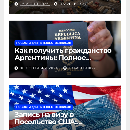
строительства, проверка
15 ИЮНЯ 2026
TRAVELBOX27_
застройщика, сценарии
оформления сделки и
рыночные ориентиры
НОВОСТИ ДЛЯ ПУТЕШЕСТВЕННИКОВ
Как получить гражданство
Аргентины: Полное
руководство
30 СЕНТЯБРЯ 2024
TRAVELBOX27_
НОВОСТИ ДЛЯ ПУТЕШЕСТВЕННИКОВ
Запись на визу в
Посольство США:
Пошаговое руководство