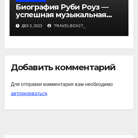
Биография Руби Роуз —
успешная музыкальная
карьера, личная жизнь и
ДЕК 3, 2023
TRAVELBOX27_
знаковые достижения
Добавить комментарий
Для отправки комментария вам необходимо
авторизоваться
.