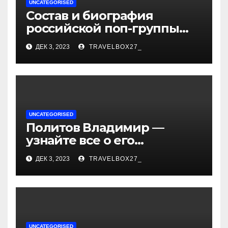
UNCATEGORISED
Состав и биография
российской поп-группы
«Иванушки интернешнл»
ДЕК 3, 2023
TRAVELBOX27_
— история успеха, музыка
и судьбы участников
UNCATEGORISED
Политов Владимир —
узнайте все о его
биографии, возрасте и
ДЕК 3, 2023
TRAVELBOX27_
впечатляющих
достижениях!
UNCATEGORISED