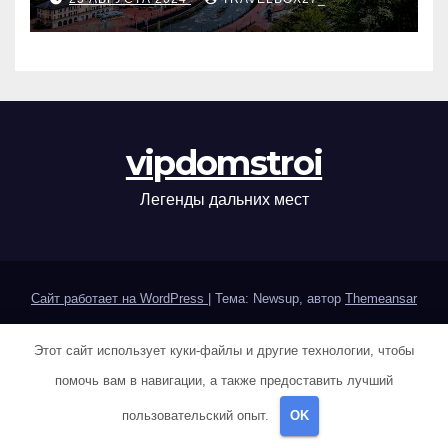
vipdomstroi
Легенды дальних мест
Сайт работает на WordPress
|
Тема: Newsup, автор
Themeansar
Home
Sample Page
Авокадо
Авокадо
Авокадо
Авокадо
Этот сайт использует куки-файлы и другие технологии, чтобы
помочь вам в навигации, а также предоставить лучший
Авокадо
Авокадо
Авокадо
Авокадо
Авокадо
Авокадо
пользовательский опыт.
OK
Авокадо
Авокадо
Авокадо
Авокадо