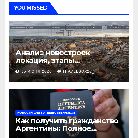
YOU MISSED
Анализ новостроек —
локация, этапы
строительства, проверка
15 ИЮНЯ 2026
TRAVELBOX27_
застройщика, сценарии
оформления сделки и
рыночные ориентиры
НОВОСТИ ДЛЯ ПУТЕШЕСТВЕННИКОВ
Как получить гражданство
Аргентины: Полное
руководство