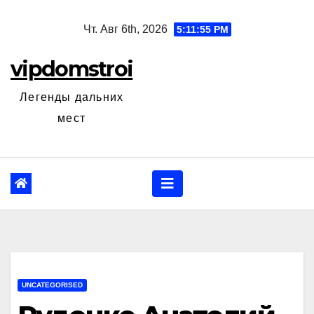
Перейти
Чт. Авг 6th, 2026
5:11:57 PM
к
содержанию
vipdomstroi
Легенды дальних
мест
UNCATEGORISED