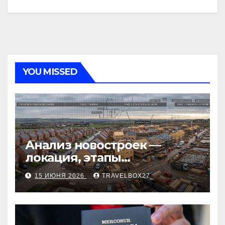
YOU MISSED
Анализ новостроек —
локация, этапы
строительства, проверка
15 ИЮНЯ 2026
TRAVELBOX27_
застройщика, сценарии
оформления сделки и
рыночные ориентиры