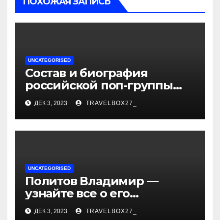
ПОХОЖАЯ ЗАПИСЬ
UNCATEGORISED
Состав и биография
российской поп-группы
«Иванушки интернешнл»
ДЕК 3, 2023
TRAVELBOX27_
— история успеха, музыка
и судьбы участников
UNCATEGORISED
Политов Владимир —
узнайте все о его
биографии, возрасте и
ДЕК 3, 2023
TRAVELBOX27_
впечатляющих