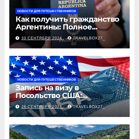
НОВОСТИ ДЛЯ ПУТЕШЕСТВЕННИКОВ
Как получить гражданство
Аргентины: Полное
руководство
30 СЕНТЯБРЯ 2024
TRAVELBOX27_
НОВОСТИ ДЛЯ ПУТЕШЕСТВЕННИКОВ
Запись на визу в
Посольство США:
Пошаговое руководство
26 СЕНТЯБРЯ 2024
TRAVELBOX27_