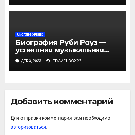
достижениях!
UNCATEGORISED
Биография Руби Роуз —
успешная музыкальная
карьера, личная жизнь и
ДЕК 3, 2023
TRAVELBOX27_
знаковые достижения
Добавить комментарий
Для отправки комментария вам необходимо
авторизоваться
.