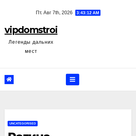
Перейти
Пт. Авг 7th, 2026
3:43:13 AM
к
содержанию
vipdomstroi
Легенды дальних
мест
UNCATEGORISED