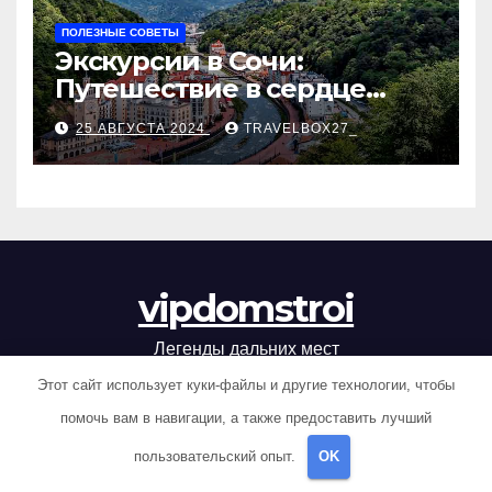
ПОЛЕЗНЫЕ СОВЕТЫ
Экскурсии в Сочи:
Путешествие в сердце
Черноморского курорта
25 АВГУСТА 2024
TRAVELBOX27_
vipdomstroi
Легенды дальних мест
Этот сайт использует куки-файлы и другие технологии, чтобы
помочь вам в навигации, а также предоставить лучший
пользовательский опыт.
OK
Сайт работает на WordPress
|
Тема: Newsup, автор
Themeansar