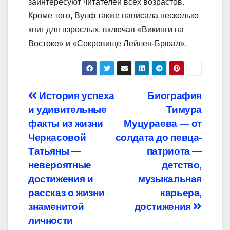
заинтересуют читателей всех возрастов.
Кроме того, Вулф также написала несколько
книг для взрослых, включая «Викинги на
Востоке» и «Сокровище Лейлен-Брюал».
Навигация
История успеха
Биография
и удивительные
Тимура
по
факты из жизни
Муцураева — от
записям
Черкасовой
солдата до певца-
Татьяны —
патриота —
невероятные
детство,
достижения и
музыкальная
рассказ о жизни
карьера,
знаменитой
достижения
личности