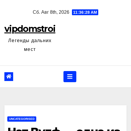
Перейти
Сб. Авг 8th, 2026
11:36:29 AM
к
содержанию
vipdomstroi
Легенды дальних
мест
UNCATEGORISED