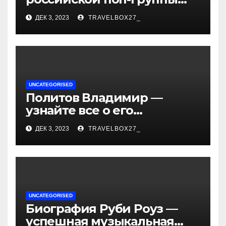
«Иванушки интернешнл»
ДЕК 3, 2023
TRAVELBOX27_
— история успеха, музыка
и судьбы участников
UNCATEGORISED
Политов Владимир —
узнайте все о его
биографии, возрасте и
ДЕК 3, 2023
TRAVELBOX27_
впечатляющих
достижениях!
UNCATEGORISED
Биография Руби Роуз —
успешная музыкальная