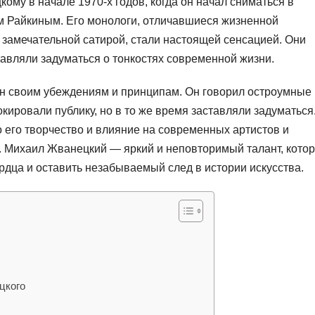
ому в начале 1970-х годов, когда он начал сниматься в
 Райкиным. Его монологи, отличавшиеся жизненной
 замечательной сатирой, стали настоящей сенсацией. Они
авляли задуматься о тонкостях современной жизни.
н своим убеждениям и принципам. Он говорил остроумные 
кировали публику, но в то же время заставляли задуматься
о его творчество и влияние на современных артистов и
. Михаил Жванецкий — яркий и неповторимый талант, кото
рдца и оставить незабываемый след в истории искусства.
цкого