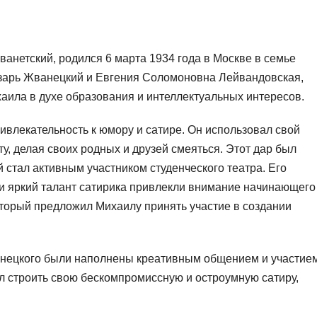
нетский, родился 6 марта 1934 года в Москве в семье
азарь Жванецкий и Евгения Соломоновна Лейвандовская,
аила в духе образования и интеллектуальных интересов.
влекательность к юмору и сатире. Он использовал свой
у, делая своих родных и друзей смеяться. Этот дар был
 стал активным участником студенческого театра. Его
 и яркий талант сатирика привлекли внимание начинающего
торый предложил Михаилу принять участие в создании
анецкого были наполнены креативным общением и участие
л строить свою бескомпромиссную и остроумную сатиру,