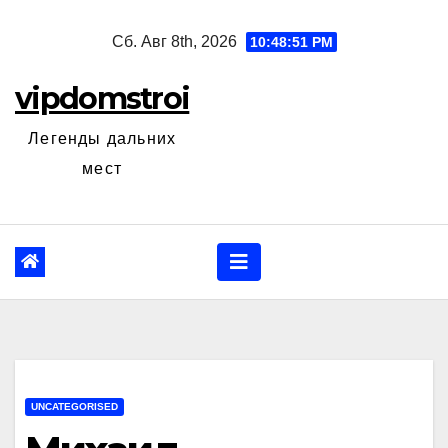
Перейти
Сб. Авг 8th, 2026
10:48:52 PM
к
содержанию
vipdomstroi
Легенды дальних
мест
UNCATEGORISED