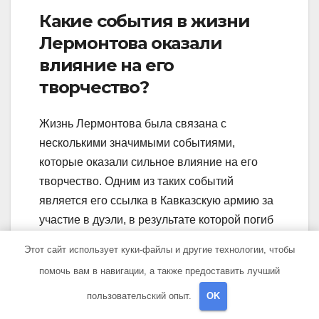
Какие события в жизни
Лермонтова оказали
влияние на его
творчество?
Жизнь Лермонтова была связана с
несколькими значимыми событиями,
которые оказали сильное влияние на его
творчество. Одним из таких событий
является его ссылка в Кавказскую армию за
участие в дуэли, в результате которой погиб
его друг Пушкин. Это событие вдохновило
Этот сайт использует куки-файлы и другие технологии, чтобы
Лермонтова на написание стихотворения
помочь вам в навигации, а также предоставить лучший
«Смерть поэта». Также стоит упомянуть его
пользовательский опыт.
OK
поездки по Кавказу, где он участвовал в
военных действиях и нашел вдохновение