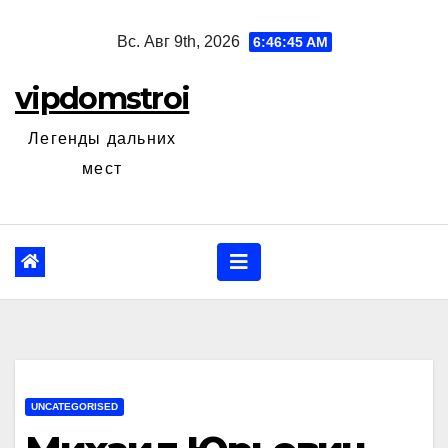
Перейти
Вс. Авг 9th, 2026
6:46:46 AM
к
содержанию
vipdomstroi
Легенды дальних
мест
UNCATEGORISED