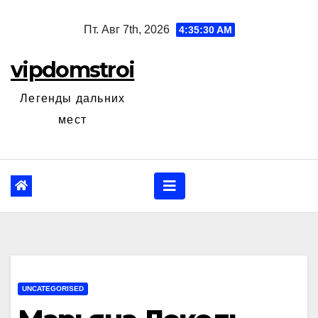
Перейти
Пт. Авг 7th, 2026
4:35:31 AM
к
содержанию
vipdomstroi
Легенды дальних
мест
UNCATEGORISED