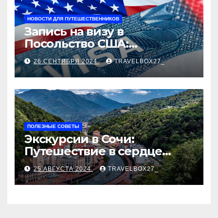
НОВОСТИ ДЛЯ ПУТЕШЕСТВЕННИКОВ
Запись на визу в
Посольство США:
Пошаговое руководство
26 СЕНТЯБРЯ 2024
TRAVELBOX27_
ПОЛЕЗНЫЕ СОВЕТЫ
Экскурсии в Сочи:
Путешествие в сердце
Черноморского курорта
25 АВГУСТА 2024
TRAVELBOX27_