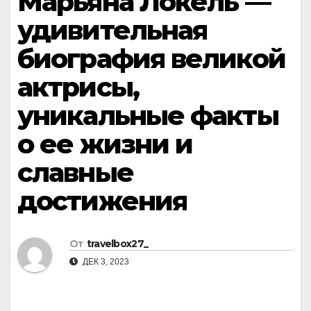
Марьяна Локель —
удивительная
биография великой
актрисы,
уникальные факты
о ее жизни и
славные
достижения
От
travelbox27_
ДЕК 3, 2023