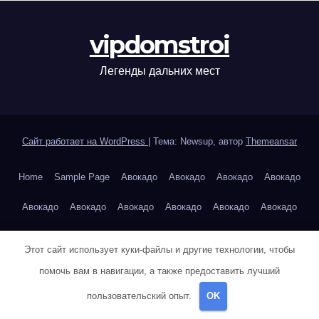
vipdomstroi
Легенды дальних мест
Сайт работает на WordPress
|
Тема: Newsup, автор
Themeansar
Home
Sample Page
Авокадо
Авокадо
Авокадо
Авокадо
Авокадо
Авокадо
Авокадо
Авокадо
Авокадо
Авокадо
Авокадо
Авокадо
Авокадо
Авокадо
Этот сайт использует куки-файлы и другие технологии, чтобы
Авторам и правообладателям
Айзек Азимов — Основание
помочь вам в навигации, а также предоставить лучший
пользовательский опыт.
OK
Александр Дюма — Граф Монте-Кристо