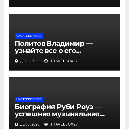
— история успеха, музыка
и судьбы участников
UNCATEGORISED
Политов Владимир —
узнайте все о его
биографии, возрасте и
ДЕК 3, 2023
TRAVELBOX27_
впечатляющих
достижениях!
UNCATEGORISED
Биография Руби Роуз —
успешная музыкальная
карьера, личная жизнь и
ДЕК 3, 2023
TRAVELBOX27_
знаковые достижения