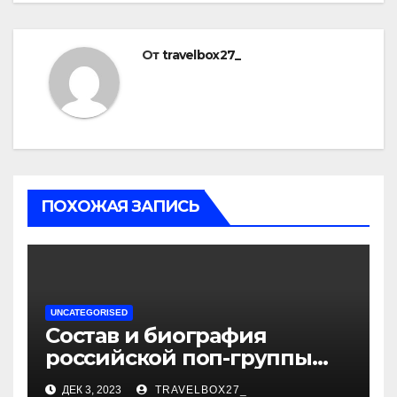
От
travelbox27_
ПОХОЖАЯ ЗАПИСЬ
UNCATEGORISED
Состав и биография
российской поп-группы
«Иванушки интернешнл»
ДЕК 3, 2023
TRAVELBOX27_