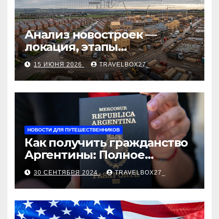
Анализ новостроек —
локация, этапы
строительства, проверка
15 ИЮНЯ 2026
TRAVELBOX27_
застройщика, сценарии
оформления сделки и
рыночные ориентиры
НОВОСТИ ДЛЯ ПУТЕШЕСТВЕННИКОВ
Как получить гражданство
Аргентины: Полное
руководство
30 СЕНТЯБРЯ 2024
TRAVELBOX27_