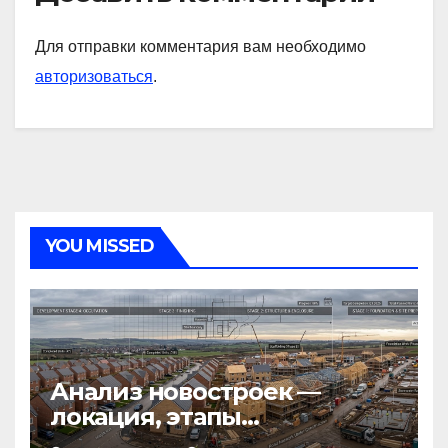
Для отправки комментария вам необходимо
авторизоваться
.
YOU MISSED
Анализ новостроек —
локация, этапы
строительства, проверка