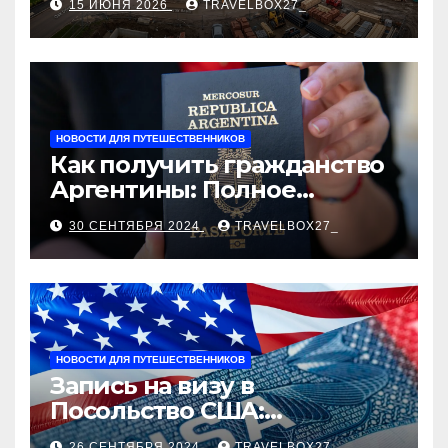
15 ИЮНЯ 2026
TRAVELBOX27_
застройщика, сценарии
оформления сделки и
рыночные ориентиры
НОВОСТИ ДЛЯ ПУТЕШЕСТВЕННИКОВ
Как получить гражданство
Аргентины: Полное
руководство
30 СЕНТЯБРЯ 2024
TRAVELBOX27_
НОВОСТИ ДЛЯ ПУТЕШЕСТВЕННИКОВ
Запись на визу в
Посольство США:
Пошаговое руководство
26 СЕНТЯБРЯ 2024
TRAVELBOX27_