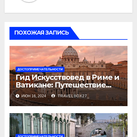
ПОХОЖАЯ ЗАПИСЬ
ДОСТОПРИМЕЧАТЕЛЬНОСТИ
Гид Искусствовед в Риме и
Ватикане: Путешествие
Сквозь Века Искусства
ИЮН 16, 2024
TRAVELBOX27_
ДОСТОПРИМЕЧАТЕЛЬНОСТИ