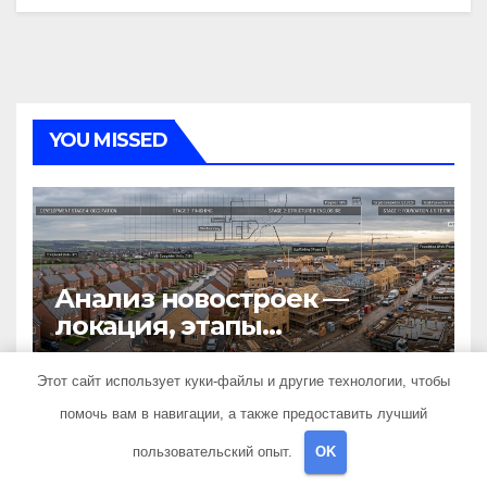
YOU MISSED
Анализ новостроек —
локация, этапы
строительства, проверка
15 ИЮНЯ 2026
TRAVELBOX27_
застройщика, сценарии
Этот сайт использует куки-файлы и другие технологии, чтобы
оформления сделки и
помочь вам в навигации, а также предоставить лучший
рыночные ориентиры
пользовательский опыт.
OK