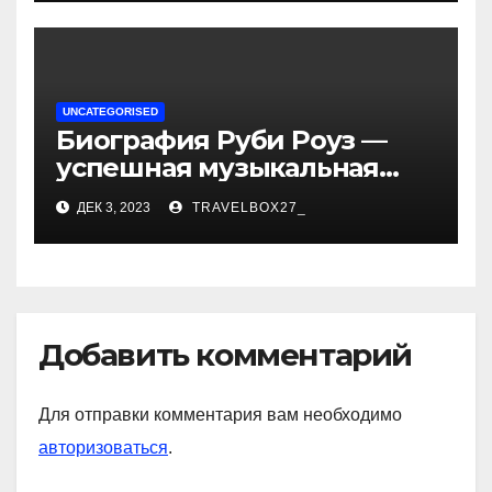
достижениях!
UNCATEGORISED
Биография Руби Роуз —
успешная музыкальная
карьера, личная жизнь и
ДЕК 3, 2023
TRAVELBOX27_
знаковые достижения
Добавить комментарий
Для отправки комментария вам необходимо
авторизоваться
.