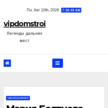
Перейти
Пн. Авг 10th, 2026
7:38:50 AM
к
содержанию
vipdomstroi
Легенды дальних
мест
UNCATEGORISED