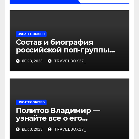
UNCATEGORISED
Состав и биография
российской поп-группы
«Иванушки интернешнл»
ДЕК 3, 2023
TRAVELBOX27_
— история успеха, музыка
и судьбы участников
UNCATEGORISED
Политов Владимир —
узнайте все о его
биографии, возрасте и
ДЕК 3, 2023
TRAVELBOX27_
впечатляющих